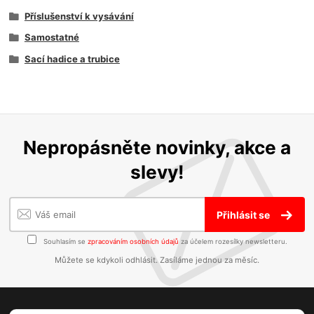
Příslušenství k vysávání
Samostatné
Sací hadice a trubice
Nepropásněte novinky, akce a
slevy!
Přihlásit se
Souhlasím se
zpracováním osobních údajů
za účelem rozesílky newsletteru.
Můžete se kdykoli odhlásit. Zasíláme jednou za měsíc.