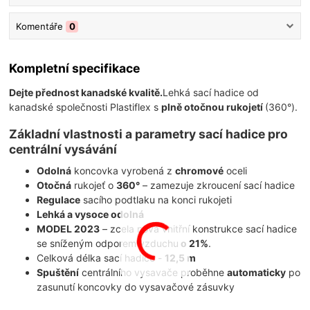
Komentáře
0
Kompletní specifikace
Dejte přednost kanadské kvalitě.
Lehká sací hadice od
kanadské společnosti Plastiflex s
plně otočnou rukojetí
(360°).
Základní vlastnosti a parametry sací hadice pro
centrální vysávání
Odolná
koncovka vyrobená z
chromové
oceli
Otočná
rukojeť o
360°
– zamezuje zkroucení sací hadice
Regulace
sacího podtlaku na konci rukojeti
Lehká a vysoce odolná
MODEL 2023
– zcela nová vnitřní konstrukce sací hadice
se sníženým odporem vzduchu
o 21%
.
Celková délka sací hadice -
12,5 m
Spuštění
centrálního vysavače proběhne
automaticky
po
zasunutí koncovky do vysavačové zásuvky