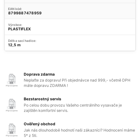
EAN kód:
8799887478959
Výrobce:
PLASTIFLEX
Délka sací hadice:
12,5 m
Doprava zdarma
Neplaťte za dopravu! Při objednávce nad 999,- včetně DPH
máte dopravu ZDARMA !
Bezstarostný servis
Po celou dobu provozu Vašeho centrálního vysavače je
zajištěn komfortní servis.
Ověřený obchod
Jak nás dlouhodobě hodnotí naši zákazníci? Hodnocení máme
5* z 5ti.