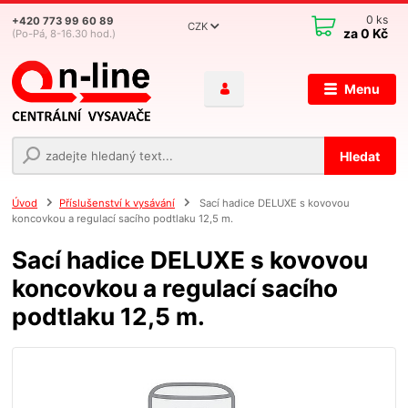
0
ks
+420 773 99 60 89
CZK
za
0 Kč
(Po-Pá, 8-16.30 hod.)
Menu
Hledat
Úvod
Příslušenství k vysávání
Sací hadice DELUXE s kovovou
koncovkou a regulací sacího podtlaku 12,5 m.
Sací hadice DELUXE s kovovou
koncovkou a regulací sacího
podtlaku 12,5 m.