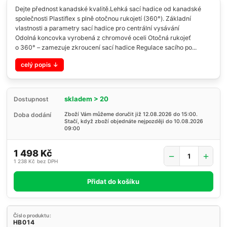
Dejte přednost kanadské kvalitě.Lehká sací hadice od kanadské
společnosti Plastiflex s plně otočnou rukojetí (360°). Základní
vlastnosti a parametry sací hadice pro centrální vysávání
Odolná koncovka vyrobená z chromové oceli Otočná rukojeť
o 360° – zamezuje zkroucení sací hadice Regulace sacího po...
celý popis
skladem > 20
Dostupnost
Doba dodání
Zboží Vám můžeme doručit již 12.08.2026 do 15:00.
Stačí, když zboží objednáte nejpozději do 10.08.2026
09:00
1 498 Kč
1 238 Kč
bez DPH
Přidat do košíku
Číslo produktu:
HB014