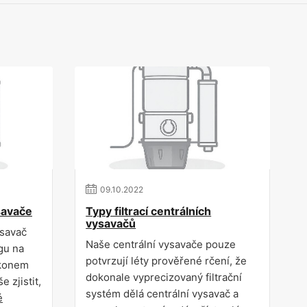
09
.
10
.
2022
ysavače
Typy filtrací centrálních
vysavačů
ysavač
Naše centrální vysavače pouze
gu na
potvrzují léty prověřené rčení, že
ýkonem
dokonale vyprecizovaný filtrační
e zjistit,
systém dělá centrální vysavač a
é