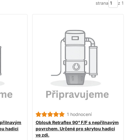
strana
z 1
1 hodnocení
epřilnavým
Oblouk Retraflex 90° F/F s nepřilnavým
ou hadici
povrchem. Určené pro skrytou hadici
ve zdi.