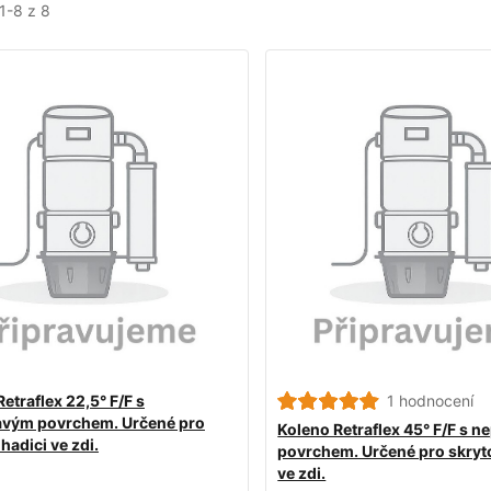
1-8 z 8
etraflex 22,5° F/F s
1 hodnocení
avým povrchem. Určené pro
Koleno Retraflex 45° F/F s n
hadici ve zdi.
povrchem. Určené pro skryt
ve zdi.