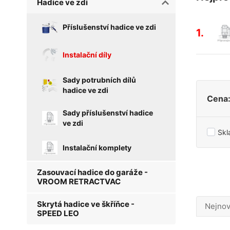
Hadice ve zdi
Příslušenství hadice ve zdi
1.
Instalační díly
Sady potrubních dílů
hadice ve zdi
Cena
Sady příslušenství hadice
ve zdi
Sk
Instalační komplety
Zasouvací hadice do garáže -
VROOM RETRACTVAC
Skrytá hadice ve škříňce -
Nejnov
SPEED LEO