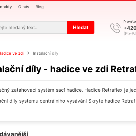
ntakty
O nás
Blog
Nevíte
Hledat
+420
(Po-Pá
Hadice ve zdi
Instalační díly
alační díly - hadice ve zdi Retra
ečný zatahovací systém sací hadice. Hadice Retraflex je je
lační díly systému centrálního vysávání Skryté hadice Retr
dávanější