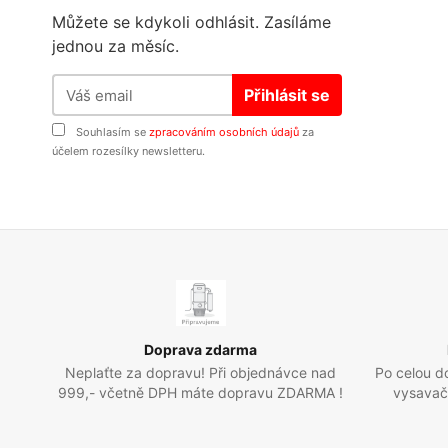
Můžete se kdykoli odhlásit. Zasíláme
jednou za měsíc.
Přihlásit se
Souhlasím se
zpracováním osobních údajů
za
účelem rozesílky newsletteru.
Doprava zdarma
Neplaťte za dopravu! Při objednávce nad
Po celou d
999,- včetně DPH máte dopravu ZDARMA !
vysavače