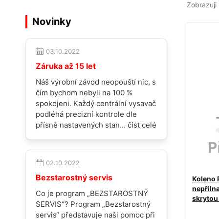
Zobrazuji 
Novinky
03.10.2022
Záruka až 15 let
Náš výrobní závod neopouští nic, s
čím bychom nebyli na 100 %
spokojeni. Každý centrální vysavač
podléhá precizní kontrole dle
přísně nastavených stan...
číst celé
02.10.2022
Bezstarostný servis
Koleno R
nepřiln
Co je program „BEZSTAROSTNÝ
skrytou 
SERVIS“? Program „Bezstarostný
servis“ představuje naši pomoc při