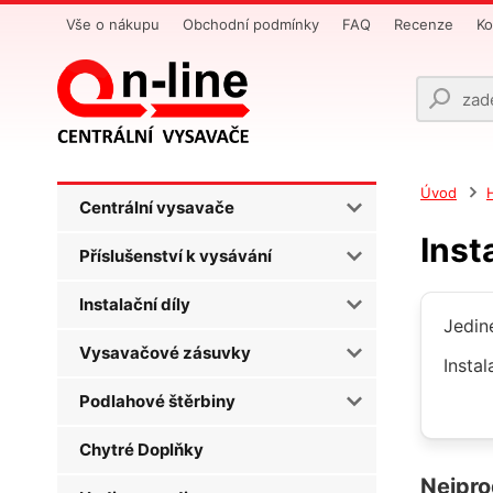
Vše o nákupu
Obchodní podmínky
FAQ
Recenze
Ko
Úvod
Centrální vysavače
Inst
Příslušenství k vysávání
Instalační díly
Jedin
Vysavačové zásuvky
Insta
Podlahové štěrbiny
Chytré Doplňky
Nejpro