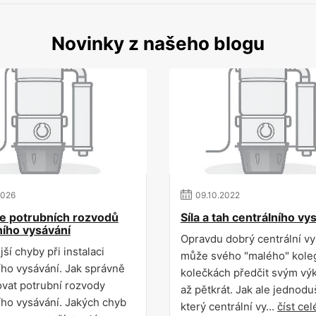
Novinky z našeho blogu
2026
09
.
10
.
2022
ce potrubních rozvodů
Síla a tah centrálního v
ního vysávání
Opravdu dobrý centrální v
ší chyby při instalaci
může svého "malého" kole
ího vysávání. Jak správně
kolečkách předčit svým v
ovat potrubní rozvody
až pětkrát. Jak ale jednoduš
ího vysávání. Jakých chyb
který centrální vy...
číst cel