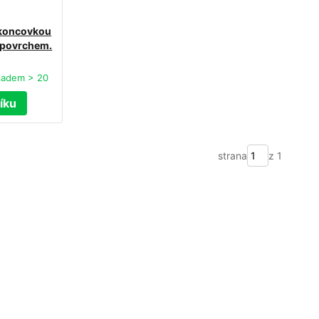
s koncovkou
 povrchem.
ladem > 20
íku
strana
z 1