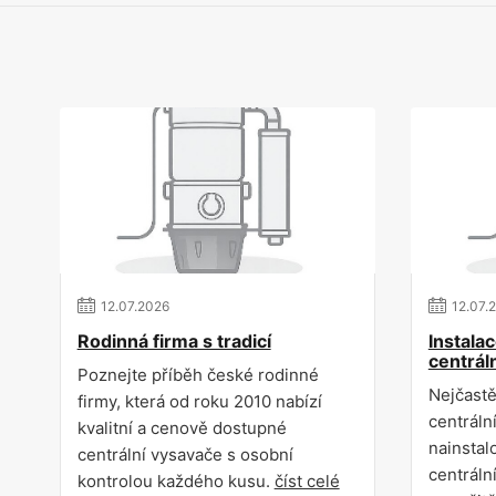
12
.
07
.
2026
12
.
07
.
Rodinná firma s tradicí
Instala
centrál
Poznejte příběh české rodinné
Nejčastěj
firmy, která od roku 2010 nabízí
centráln
kvalitní a cenově dostupné
nainstal
centrální vysavače s osobní
centráln
kontrolou každého kusu.
číst celé