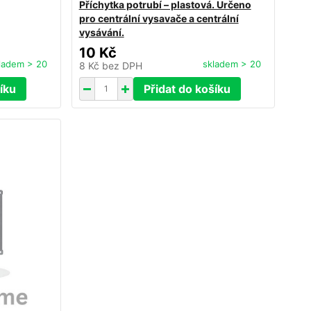
Příchytka potrubí – plastová. Určeno
pro centrální vysavače a centrální
vysávání.
10 Kč
ladem > 20
skladem > 20
8 Kč
bez DPH
íku
Přidat do košíku