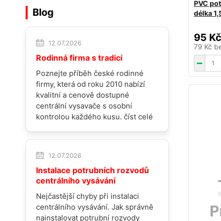
PVC pot
Blog
délka 1
95 K
12.07.2026
79 Kč
b
Rodinná firma s tradicí
Poznejte příběh české rodinné
firmy, která od roku 2010 nabízí
kvalitní a cenově dostupné
centrální vysavače s osobní
kontrolou každého kusu.
číst celé
12.07.2026
Instalace potrubních rozvodů
centrálního vysávání
Nejčastější chyby při instalaci
centrálního vysávání. Jak správně
nainstalovat potrubní rozvody