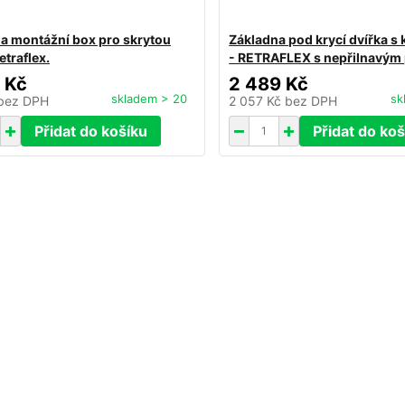
na montážní box pro skrytou
Základna pod krycí dvířka 
etraflex.
- RETRAFLEX s nepřilnavým
 Kč
2 489 Kč
skladem > 20
sk
bez DPH
2 057 Kč
bez DPH
Přidat do košíku
Přidat do koš