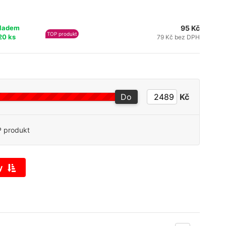
95 Kč
ladem
TOP produkt
20 ks
79 Kč bez DPH
Do
Kč
 produkt
y