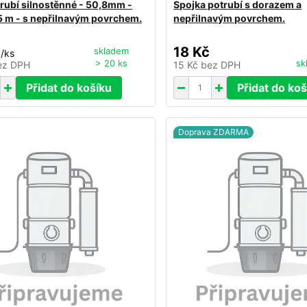
rubí silnostěnné - 50,8mm -
Spojka potrubí s dorazem a
,5 m - s nepřilnavým povrchem.
nepřilnavým povrchem.
č
18 Kč
skladem
/
ks
> 20 ks
sk
ez DPH
15 Kč
bez DPH
Přidat do košíku
Přidat do koš
Doprava ZDARMA