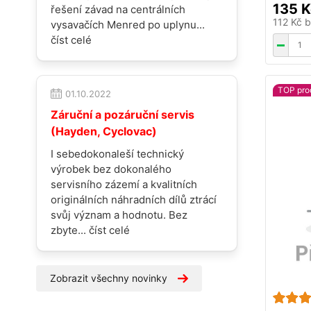
135 K
řešení závad na centrálních
112 Kč
b
vysavačích Menred po uplynu...
číst celé
TOP pro
01.10.2022
Záruční a pozáruční servis
(Hayden, Cyclovac)
I sebedokonaleší technický
výrobek bez dokonalého
servisního zázemí a kvalitních
originálních náhradních dílů ztrácí
svůj význam a hodnotu. Bez
zbyte...
číst celé
Zobrazit všechny novinky