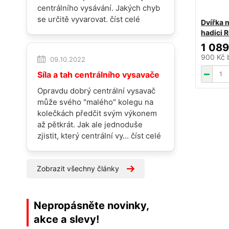
centrálního vysávání. Jakých chyb
se určitě vyvarovat.
číst celé
Dvířka 
hadici R
1 089
900 Kč
09.10.2022
Síla a tah centrálního vysavače
Opravdu dobrý centrální vysavač
může svého "malého" kolegu na
kolečkách předčit svým výkonem
až pětkrát. Jak ale jednoduše
zjistit, který centrální vy...
číst celé
Zobrazit všechny články
Nepropásněte novinky,
akce a slevy!