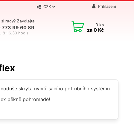
Přihlášení
CZK
 si rady? Zavolejte.
0
ks
 773 99 60 89
za
0 Kč
, 8-16.30 hod.)
flex
dnoduše skryta uvnitř sacího potrubního systému.
aflex pěkně pohromadě!