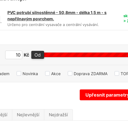
PVC potrubí silnostěnné - 50,8mm - délka 1,5 m - s
sk
nepřilnavým povrchem.
> 
Určeno pro centrální vysavače a centrální vysávání.
:
Kč
Od
ladem
Novinka
Akce
Doprava ZDARMA
TOP
Upřesnit parametr
ější
Nejlevnější
Nejdražší