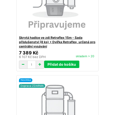
Skrytá hadice ve zdi Retraflex 15m - Sada
příslušenství (8 ks) + Dvířka Retraflex, určená pro
centrální vysávání
7 389 Kč
skladem > 20
6 107 Kč
bez DPH
Přidat do košíku
Novinka
Doprava ZDARMA