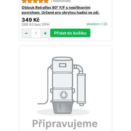
1 hodnocení
Oblouk Retraflex 90° F/F s nepřilnavým
povrchem. Určené pro skrytou hadici ve zdi.
349 Kč
skladem > 20
288 Kč
bez DPH
Přidat do košíku