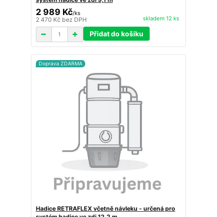
2 989 Kč
/
ks
skladem 12 ks
2 470 Kč
bez DPH
Přidat do košíku
Doprava ZDARMA
Hadice RETRAFLEX včetně návleku - určená pro
systém hadice ve zdi 12,2 m