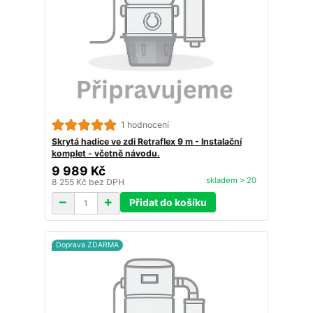
1 hodnocení
Skrytá hadice ve zdi Retraflex 9 m - Instalační
komplet - včetně návodu.
9 989 Kč
skladem > 20
8 255 Kč
bez DPH
Přidat do košíku
Doprava ZDARMA