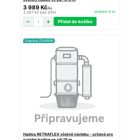
3 989 Kč
/
ks
skladem 8 ks
3 297 Kč
bez DPH
Přidat do košíku
Doprava ZDARMA
Hadice RETRAFLEX včetně návleku - určená pro
systém hadice ve zdi 18 m