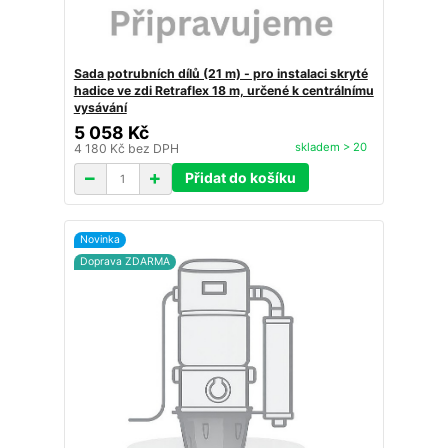
Sada potrubních dílů (21 m) - pro instalaci skryté
hadice ve zdi Retraflex 18 m, určené k centrálnímu
vysávání
5 058 Kč
skladem > 20
4 180 Kč
bez DPH
Přidat do košíku
Novinka
Doprava ZDARMA