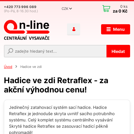
0
ks
+420 773 996 089
CZK
za
0 Kč
(Po-Pá, 8-16.30 hod.)
Menu
Hledat
Úvod
Hadice ve zdi
Hadice ve zdi Retraflex - za
akční výhodnou cenu!
Jedinečný zatahovací systém sací hadice. Hadice
Retraflex je jednoduše skryta uvnitř sacího potrubního
systému. Celý komplet systému centrálního vysávání
Skryté hadice Retraflex se zasouvací hadicí pěkně
pohromadě!