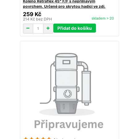
Koleno Retraflex 45° F/F s nepřilnavým
povrchem. Určené pro skrytou hadici ve zdi.
259 Kč
skladem > 20
214 Kč
bez DPH
Přidat do košíku