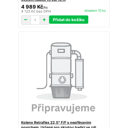
4 989 Kč
/
ks
skladem 10 ks
4 123 Kč
bez DPH
Přidat do košíku
Koleno Retraflex 22,5° F/F s nepřilnavým
povrchem. Určené pro skrytou hadici ve zdi.