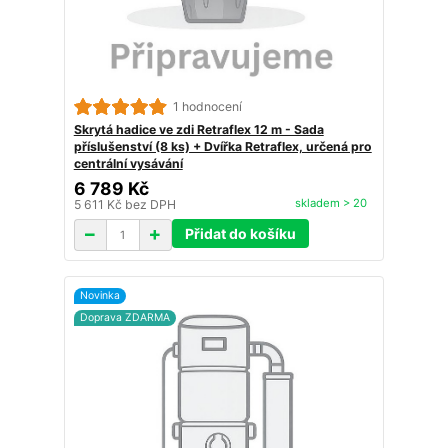
1 hodnocení
Skrytá hadice ve zdi Retraflex 12 m - Sada
příslušenství (8 ks) + Dvířka Retraflex, určená pro
centrální vysávání
6 789 Kč
skladem > 20
5 611 Kč
bez DPH
Přidat do košíku
Novinka
Doprava ZDARMA