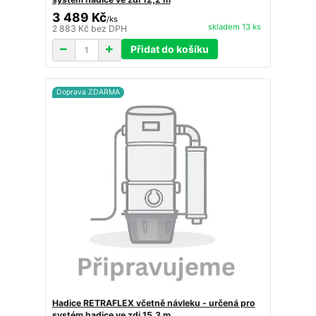
3 489 Kč
/
ks
skladem 13 ks
2 883 Kč
bez DPH
Přidat do košíku
Doprava ZDARMA
Hadice RETRAFLEX včetně návleku - určená pro
systém hadice ve zdi 15,3 m