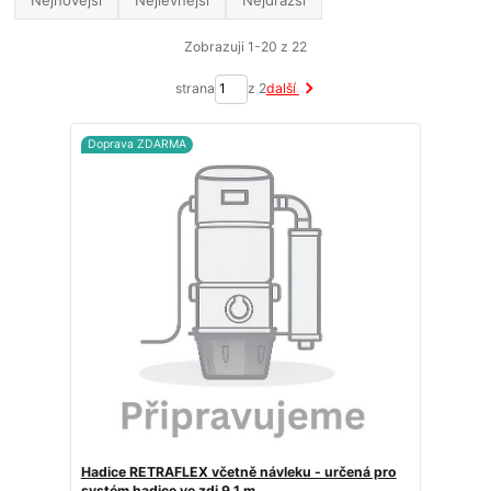
Nejnovější
Nejlevnější
Nejdražší
Zobrazuji 1-20 z 22
strana
z 2
další
Doprava ZDARMA
Hadice RETRAFLEX včetně návleku - určená pro
systém hadice ve zdi 9,1 m