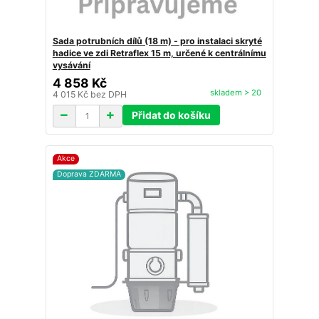
Sada potrubních dílů (18 m) - pro instalaci skryté
hadice ve zdi Retraflex 15 m, určené k centrálnímu
vysávání
4 858 Kč
skladem > 20
4 015 Kč
bez DPH
Přidat do košíku
Akce
Doprava ZDARMA