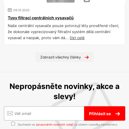
09
.
10
.
2022
Typy filtrací centrálních vysavačů
Naše centrální vysavače pouze potvrzují léty prověřené rčení,
že dokonale vyprecizovaný filtrační systém dělá centrální
vysavač a naopak, proto vám dá...
číst celé
Zobrazit všechny články
Nepropásněte novinky, akce a
slevy!
Přihlásit se
Souhlasím se
zpracováním osobních údajů
za účelem rozesílky newsletteru.