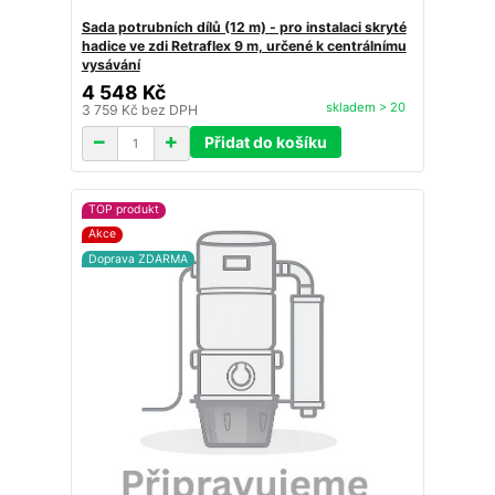
Sada potrubních dílů (12 m) - pro instalaci skryté
hadice ve zdi Retraflex 9 m, určené k centrálnímu
vysávání
4 548 Kč
skladem > 20
3 759 Kč
bez DPH
Přidat do košíku
TOP produkt
Akce
Doprava ZDARMA