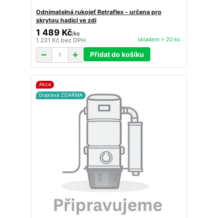
Odnímatelná rukojeť Retraflex - určena pro
skrytou hadici ve zdi
1 489 Kč
/
ks
skladem > 20 ks
1 231 Kč
bez DPH
Přidat do košíku
Akce
Doprava ZDARMA