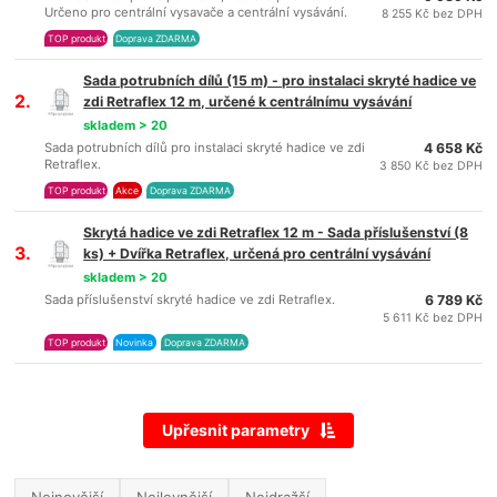
Určeno pro centrální vysavače a centrální vysávání.
8 255 Kč bez DPH
TOP produkt
Doprava ZDARMA
Sada potrubních dílů (15 m) - pro instalaci skryté hadice ve
2.
zdi Retraflex 12 m, určené k centrálnímu vysávání
skladem > 20
Sada potrubních dílů pro instalaci skryté hadice ve zdi
4 658 Kč
Retraflex.
3 850 Kč bez DPH
TOP produkt
Akce
Doprava ZDARMA
Skrytá hadice ve zdi Retraflex 12 m - Sada příslušenství (8
3.
ks) + Dvířka Retraflex, určená pro centrální vysávání
skladem > 20
Sada příslušenství skryté hadice ve zdi Retraflex.
6 789 Kč
5 611 Kč bez DPH
TOP produkt
Novinka
Doprava ZDARMA
Upřesnit parametry