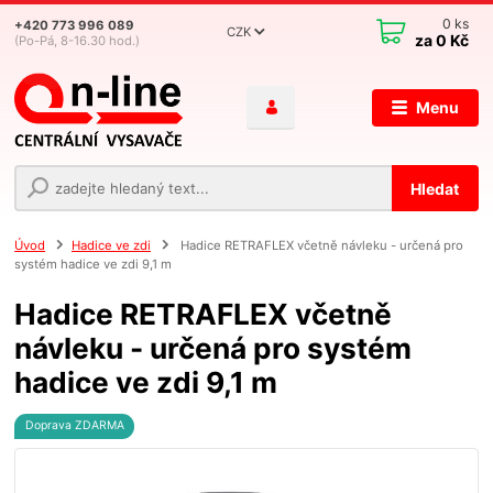
0
ks
+420 773 996 089
CZK
za
0 Kč
(Po-Pá, 8-16.30 hod.)
Menu
Hledat
Úvod
Hadice ve zdi
Hadice RETRAFLEX včetně návleku - určená pro
systém hadice ve zdi 9,1 m
Hadice RETRAFLEX včetně
návleku - určená pro systém
hadice ve zdi 9,1 m
Doprava ZDARMA