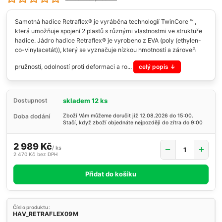
Samotná hadice Retraflex® je vyráběna technologií TwinCore ™ ,
která umožňuje spojení 2 plastů s různými vlastnostmi ve struktuře
hadice. Jádro hadice Retraflex® je vyrobeno z EVA (poly (ethylen-
co-vinylacetát)), který se vyznačuje nízkou hmotností a zároveň
pružností, odolností proti deformaci a ro...
celý popis
skladem 12 ks
Dostupnost
Doba dodání
Zboží Vám můžeme doručit již 12.08.2026 do 15:00.
Stačí, když zboží objednáte nejpozději do zítra do 9:00
2 989 Kč
/
ks
2 470 Kč
bez DPH
Přidat do košíku
Číslo produktu:
HAV_RETRAFLEX09M