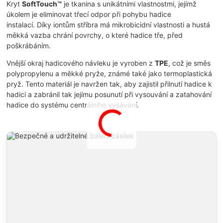
Kryt
SoftTouch™
je tkanina s unikátními vlastnostmi, jejímž
úkolem je eliminovat třecí odpor při pohybu hadice
instalací. Díky iontům stříbra má mikrobicidní vlastnosti a hustá
měkká vazba chrání povrchy, o které hadice tře, před
poškrábáním.
Vnější okraj hadicového návleku je vyroben z
TPE
, což je směs
polypropylenu a měkké pryže, známé také jako termoplastická
pryž. Tento materiál je navržen tak, aby zajistil přilnutí hadice k
hadici a zabránil tak jejímu posunutí při vysouvání a zatahování
hadice do systému centrálního vysávání.