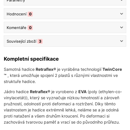
Parametry
Hodnocení
0
Komentáře
0
Související zboží
3
Kompletní specifikace
Samotná hadice
Retraflex®
je vyráběna technologií
TwinCore
™
, která umožňuje spojení 2 plastů s různými vlastnostmi ve
struktuře hadice.
Jádro hadice
Retraflex®
je vyrobeno z
EVA
(poly (ethylen-co-
vinylacetát)), který se vyznačuje nízkou hmotností a zároveň
pružností, odolností proti deformaci a roztržení. Díky těmto
vlastnostem je hadice extrémně lehká, neláme se a je odolná
proti natažení a všem druhům kroucení. Po deformaci si
zachovává tvarovou paměť a vrací se do původního průřezu.