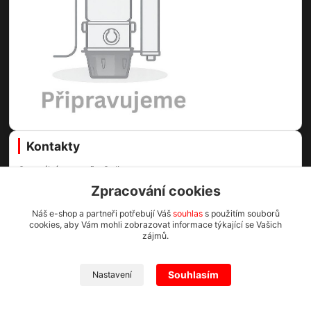
Kontakty
Centrální vysavače Online
Zpracování cookies
Martin Voda
+420 773 996 089
Náš e-shop a partneři potřebují Váš
souhlas
s použitím souborů
cookies, aby Vám mohli zobrazovat informace týkající se Vašich
(Po-Pá, 8-16.30 hod.)
zájmů.
info@cv1.cz
Souhlasím
Nastavení