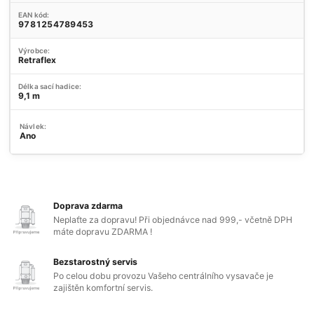
EAN kód:
9781254789453
Výrobce:
Retraflex
Délka sací hadice:
9,1 m
Návlek:
Ano
Doprava zdarma
Neplaťte za dopravu! Při objednávce nad 999,- včetně DPH
máte dopravu ZDARMA !
Bezstarostný servis
Po celou dobu provozu Vašeho centrálního vysavače je
zajištěn komfortní servis.