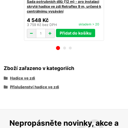
Sada potrubních dílů (12 m) - pro instalaci
Skrytá hadic
skryté hadice ve zdi Retraflex 9 m, určené k
příslušenstv
centrálnímu vysávání
určená pro c
4 548 Kč
6 329 K
skladem > 20
3 759 Kč
bez DPH
5 231 Kč
bez
Přidat do košíku
Zboží zařazeno v kategoriích
Hadice ve zdi
Příslušenství hadice ve zdi
Nepropásněte novinky, akce a