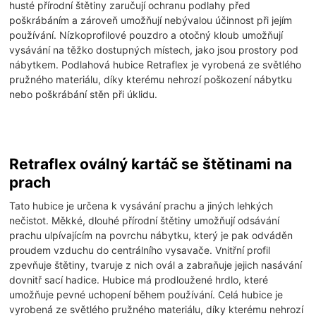
husté přírodní štětiny zaručují ochranu podlahy před
poškrábáním a zároveň umožňují nebývalou účinnost při jejím
používání. Nízkoprofilové pouzdro a otočný kloub umožňují
vysávání na těžko dostupných místech, jako jsou prostory pod
nábytkem. Podlahová hubice Retraflex je vyrobená ze světlého
pružného materiálu, díky kterému nehrozí poškození nábytku
nebo poškrábání stěn při úklidu.
Retraflex oválný kartáč se štětinami na
prach
Tato hubice je určena k vysávání prachu a jiných lehkých
nečistot. Měkké, dlouhé přírodní štětiny umožňují odsávání
prachu ulpívajícím na povrchu nábytku, který je pak odváděn
proudem vzduchu do centrálního vysavače. Vnitřní profil
zpevňuje štětiny, tvaruje z nich ovál a zabraňuje jejich nasávání
dovnitř sací hadice. Hubice má prodloužené hrdlo, které
umožňuje pevné uchopení během používání. Celá hubice je
vyrobená ze světlého pružného materiálu, díky kterému nehrozí