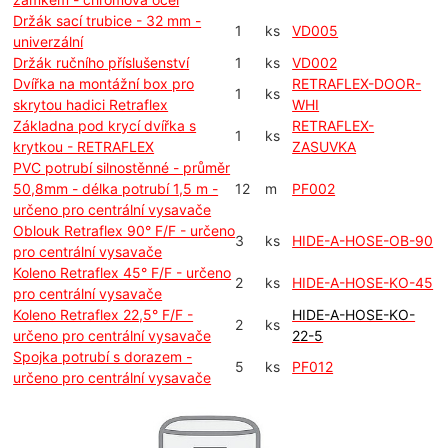
Držák sací trubice - 32 mm -
1
ks
VD005
univerzální
Držák ručního příslušenství
1
ks
VD002
Dvířka na montážní box pro
RETRAFLEX-DOOR-
1
ks
skrytou hadici Retraflex
WHI
Základna pod krycí dvířka s
RETRAFLEX-
1
ks
krytkou - RETRAFLEX
ZASUVKA
PVC potrubí silnostěnné - průměr
50,8mm - délka potrubí 1,5 m -
12
m
PF002
určeno pro centrální vysavače
Oblouk Retraflex 90° F/F - určeno
3
ks
HIDE-A-HOSE-OB-90
pro centrální vysavače
Koleno Retraflex 45° F/F - určeno
2
ks
HIDE-A-HOSE-KO-45
pro centrální vysavače
Koleno Retraflex 22,5° F/F -
HIDE-A-HOSE-KO-
2
ks
určeno pro centrální vysavače
22-5
Spojka potrubí s dorazem -
5
ks
PF012
určeno pro centrální vysavače