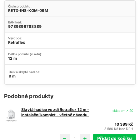
Číslo produktu:
RETX-INS-KOM-09M
EAN kód:
9789896788889
Výrobce:
Retraflex
Délka potrubí (v setu):
12 m
Délka skryté hadice:
9 m
Podobné produkty
Skrytá hadice ve zdi Retraflex 12 m -
skladem > 20
Instalační komplet - včetně návodu.
10 389 Kč
8 586 Kč
bez DPH
Přidat do košíku