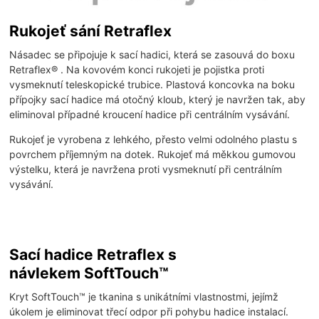
Rukojeť sání Retraflex
Násadec se připojuje k sací hadici, která se zasouvá do boxu
Retraflex® . Na kovovém konci rukojeti je pojistka proti
vysmeknutí teleskopické trubice. Plastová koncovka na boku
přípojky sací hadice má otočný kloub, který je navržen tak, aby
eliminoval případné kroucení hadice při centrálním vysávání.
Rukojeť je vyrobena z lehkého, přesto velmi odolného plastu s
povrchem příjemným na dotek. Rukojeť má měkkou gumovou
výstelku, která je navržena proti vysmeknutí při centrálním
vysávání.
Sací hadice Retraflex s
návlekem SoftTouch™
Kryt SoftTouch™ je tkanina s unikátními vlastnostmi, jejímž
úkolem je eliminovat třecí odpor při pohybu hadice instalací.