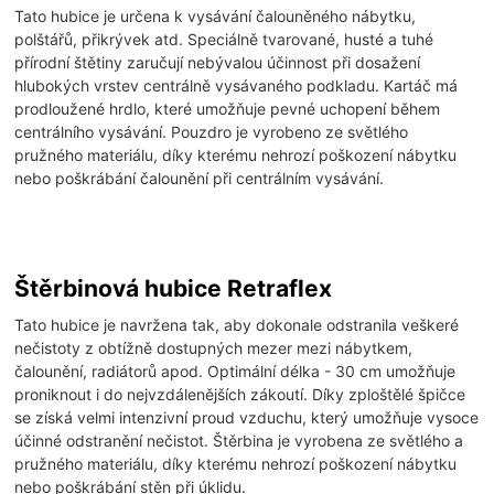
Tato hubice je určena k vysávání čalouněného nábytku,
polštářů, přikrývek atd. Speciálně tvarované, husté a tuhé
přírodní štětiny zaručují nebývalou účinnost při dosažení
hlubokých vrstev centrálně vysávaného podkladu. Kartáč má
prodloužené hrdlo, které umožňuje pevné uchopení během
centrálního vysávání. Pouzdro je vyrobeno ze světlého
pružného materiálu, díky kterému nehrozí poškození nábytku
nebo poškrábání čalounění při centrálním vysávání.
Štěrbinová hubice Retraflex
Tato hubice je navržena tak, aby dokonale odstranila veškeré
nečistoty z obtížně dostupných mezer mezi nábytkem,
čalounění, radiátorů apod. Optimální délka - 30 cm umožňuje
proniknout i do nejvzdálenějších zákoutí. Díky zploštělé špičce
se získá velmi intenzivní proud vzduchu, který umožňuje vysoce
účinné odstranění nečistot. Štěrbina je vyrobena ze světlého a
pružného materiálu, díky kterému nehrozí poškození nábytku
nebo poškrábání stěn při úklidu.