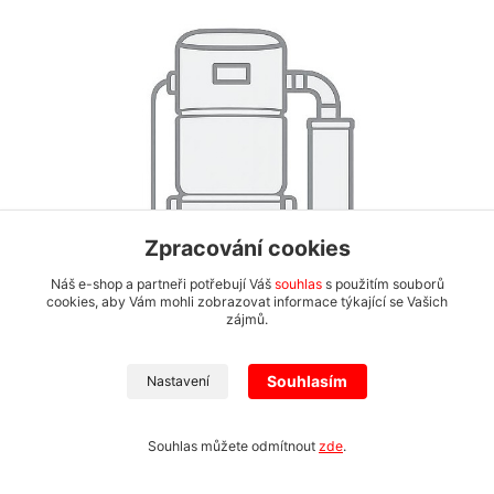
Zpracování cookies
Náš e-shop a partneři potřebují Váš
souhlas
s použitím souborů
cookies, aby Vám mohli zobrazovat informace týkající se Vašich
zájmů.
Souhlasím
Nastavení
Souhlas můžete odmítnout
zde
.
Ocelová teleskopická trubice Retraflex
Teleskopická trubice Retraflex z chromové oceli. Krokové