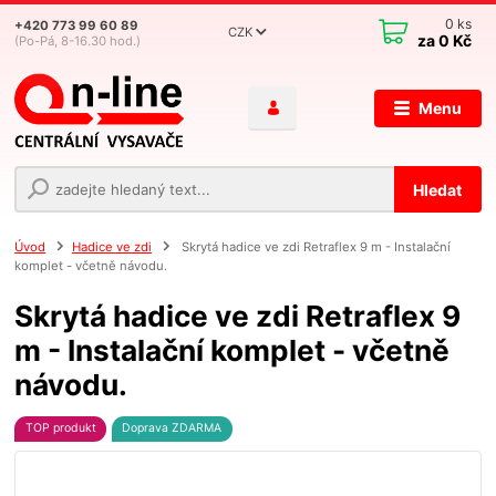
0
ks
+420 773 99 60 89
CZK
za
0 Kč
(Po-Pá, 8-16.30 hod.)
Menu
Hledat
Úvod
Hadice ve zdi
Skrytá hadice ve zdi Retraflex 9 m - Instalační
komplet - včetně návodu.
Skrytá hadice ve zdi Retraflex 9
m - Instalační komplet - včetně
návodu.
TOP produkt
Doprava ZDARMA