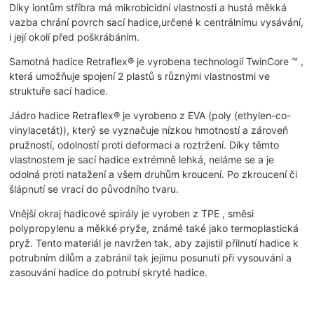
Díky iontům stříbra má mikrobicidní vlastnosti a hustá měkká
vazba chrání povrch sací hadice,určené k centrálnímu vysávání,
i její okolí před poškrábáním.
Samotná hadice Retraflex® je vyrobena technologií TwinCore ™ ,
která umožňuje spojení 2 plastů s různými vlastnostmi ve
struktuře sací hadice.
Jádro hadice Retraflex® je vyrobeno z EVA (poly (ethylen-co-
vinylacetát)), který se vyznačuje nízkou hmotností a zároveň
pružností, odolností proti deformaci a roztržení. Díky těmto
vlastnostem je sací hadice extrémně lehká, neláme se a je
odolná proti natažení a všem druhům kroucení. Po zkroucení či
šlápnutí se vrací do původního tvaru.
Vnější okraj hadicové spirály je vyroben z TPE , směsi
polypropylenu a měkké pryže, známé také jako termoplastická
pryž. Tento materiál je navržen tak, aby zajistil přilnutí hadice k
potrubním dílům a zabránil tak jejímu posunutí při vysouvání a
zasouvání hadice do potrubí skryté hadice.