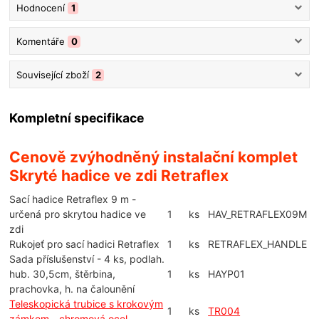
Hodnocení
1
Komentáře
0
Související zboží
2
Kompletní specifikace
Cenově zvýhodněný instalační komplet
Skryté hadice ve zdi Retraflex
Sací hadice Retraflex 9 m -
určená pro skrytou hadice ve
1
ks
HAV_RETRAFLEX09M
zdi
Rukojeť pro sací hadici Retraflex
1
ks
RETRAFLEX_HANDLE
Sada příslušenství - 4 ks, podlah.
hub. 30,5cm, štěrbina,
1
ks
HAYP01
prachovka, h. na čalounění
Teleskopická trubice s krokovým
1
ks
TR004
zámkem - chromová ocel