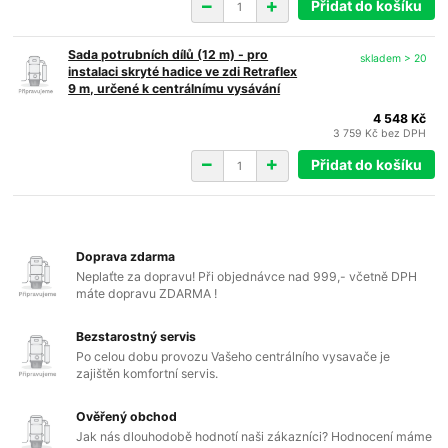
Přidat do košíku
Sada potrubních dílů (12 m) - pro
skladem > 20
instalaci skryté hadice ve zdi Retraflex
9 m, určené k centrálnímu vysávání
4 548 Kč
3 759 Kč
bez DPH
Přidat do košíku
Doprava zdarma
Neplaťte za dopravu! Při objednávce nad 999,- včetně DPH
máte dopravu ZDARMA !
Bezstarostný servis
Po celou dobu provozu Vašeho centrálního vysavače je
zajištěn komfortní servis.
Ověřený obchod
Jak nás dlouhodobě hodnotí naši zákazníci? Hodnocení máme