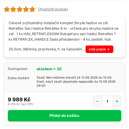
Ohodnotit produkt
Cenově zvýhodněný instalační komplet Skryté hadice ve zdi
Retraflex Sací hadice Retraflex 9 m - určená pro skrytou hadice ve
zdi 1 ks HAV_RETRAFLEX09M Rukojeť pro sací hadici Retraflex 1
ks RETRAFLEX_HANDLE Sada příslušenství - 4 ks, podlah. hub.
30,5cm, štěrbina, prachovka, h. na čalounění...
celý popis
skladem > 20
Dostupnost
Doba dodání
Zboží Vám můžeme doručit již 12.08.2026 do 15:00.
Stačí, když zboží objednáte nejpozději do 10.08.2026
09:00
9 989 Kč
8 255 Kč
bez DPH
Přidat do košíku