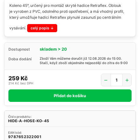
Koleno 45°, určený pro montáž skryté hadice Retraflex. Oblouk
je vyroben z PVC, odolného proti opotřebení, a má vhodný profil,
který umožňuje hadici Retraflex plynulé zasunutí po centrálním
vysávání.
celý popis
skladem > 20
Dostupnost
Doba dodání
Zboží Vám můžeme doručit již 12.08.2026 do 15:00.
Stačí, když zboží objednáte nejpozději do zítra do 9:00
259 Kč
214 Kč
bez DPH
Přidat do košíku
Číslo produktu:
HIDE-A-HOSE-KO-45
EAN kód:
9787652322001