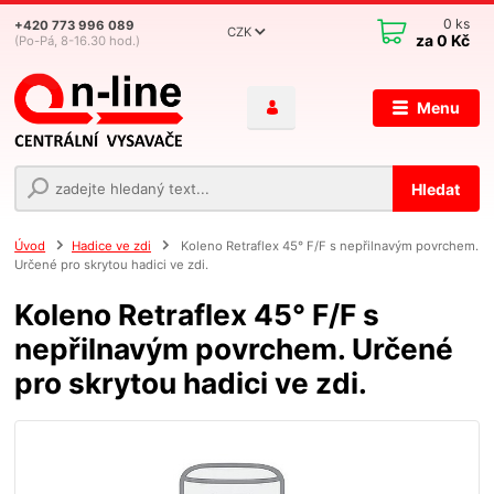
0
ks
+420 773 996 089
CZK
za
0 Kč
(Po-Pá, 8-16.30 hod.)
Menu
Hledat
Úvod
Hadice ve zdi
Koleno Retraflex 45° F/F s nepřilnavým povrchem.
Určené pro skrytou hadici ve zdi.
Koleno Retraflex 45° F/F s
nepřilnavým povrchem. Určené
pro skrytou hadici ve zdi.