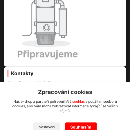
Kontakty
Centrální vysavače Online
Zpracování cookies
Martin Voda
+420 773 996 089
Náš e-shop a partneři potřebují Váš
souhlas
s použitím souborů
cookies, aby Vám mohli zobrazovat informace týkající se Vašich
(Po-Pá, 8-16.30 hod.)
zájmů.
info@cv1.cz
Souhlasím
Nastavení