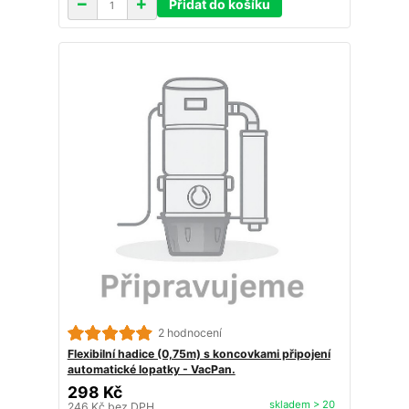
Přidat do košíku
2 hodnocení
Flexibilní hadice (0,75m) s koncovkami připojení
automatické lopatky - VacPan.
298 Kč
skladem > 20
246 Kč
bez DPH