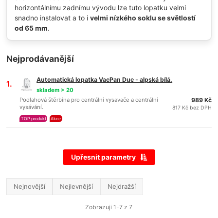
horizontálnímu zadnímu vývodu lze tuto lopatku velmi
snadno instalovat a to i
velmi nízkého soklu se světlostí
od 65 mm
.
Nejprodávanější
Automatická lopatka VacPan Due - alpská bílá.
1.
skladem > 20
Podlahová štěrbina pro centrální vysavače a centrální
989 Kč
vysávání.
817 Kč bez DPH
TOP produkt
Akce
Upřesnit parametry
Nejnovější
Nejlevnější
Nejdražší
Zobrazuji 1-7 z 7