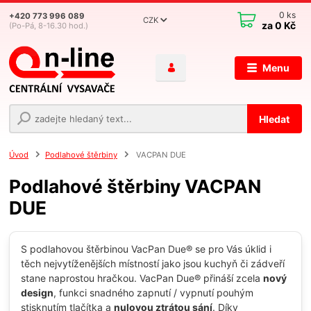
0
ks
+420 773 996 089
CZK
za
0 Kč
(Po-Pá, 8-16.30 hod.)
Menu
Hledat
Úvod
Podlahové štěrbiny
VACPAN DUE
Podlahové štěrbiny VACPAN
DUE
S podlahovou štěrbinou VacPan Due® se pro Vás úklid i
těch nejvytíženějších místností jako jsou kuchyň či zádveří
stane naprostou hračkou. VacPan Due® přináší zcela
nový
design
, funkci snadného zapnutí / vypnutí pouhým
stisknutím tlačítka a
nulovou ztrátou sání
. Díky