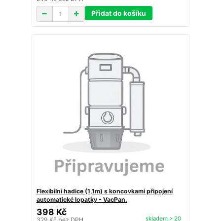
Přidat do košíku
Flexibilní hadice (1,1m) s koncovkami připojení
automatické lopatky - VacPan.
398 Kč
skladem > 20
329 Kč
bez DPH