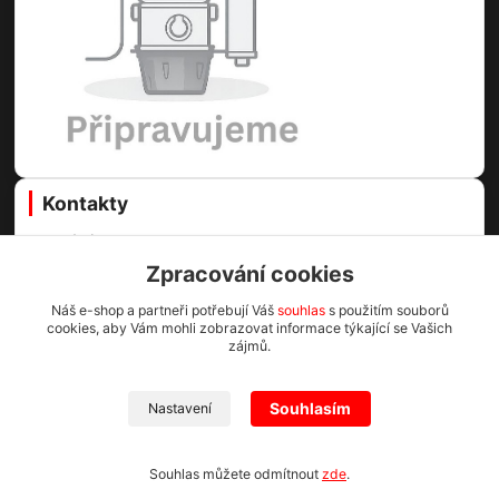
Kontakty
Centrální vysavače Online
Zpracování cookies
Martin Voda
+420 773 996 089
Náš e-shop a partneři potřebují Váš
souhlas
s použitím souborů
cookies, aby Vám mohli zobrazovat informace týkající se Vašich
(Po-Pá, 8-16.30 hod.)
zájmů.
info@cv1.cz
Souhlasím
Nastavení
Centrální vysavače Online 2023
Souhlas můžete odmítnout
zde
.
Vytvořeno na
Eshop-rychle.cz