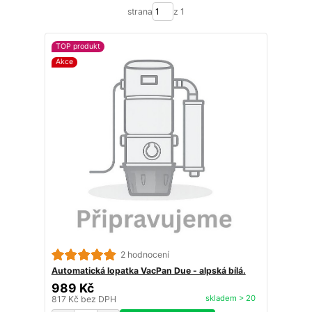
strana
z 1
TOP produkt
Akce
2 hodnocení
Automatická lopatka VacPan Due - alpská bílá.
989 Kč
skladem > 20
817 Kč
bez DPH