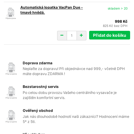
Automatická lopatka VacPan Due -
skladem > 20
tmavě hnědá.
998 Kč
825 Kč
bez DPH
Přidat do košíku
Doprava zdarma
Neplaťte za dopravu! Při objednávce nad 999,- včetně DPH
máte dopravu ZDARMA !
Bezstarostný servis
Po celou dobu provozu Vašeho centrálního vysavače je
zajištěn komfortní servis.
Ověřený obchod
Jak nás dlouhodobě hodnotí naši zákazníci? Hodnocení máme
5* z 5ti.