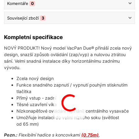
Komentáře
0
Související zboží
3
Kompletní specifikace
NOVÝ PRODUKT! Nový model VacPan Due® přináší zcela nový
design, snazší způsob ovládání (zap/vyp) a nulovou ztrátou
sání. Velmi snadná instalace díky horizontálnímu zadnímu
vývodu.
Zcela nový design
Funkce snadného zapnutí / vypnutí pouhým stisknutím
tlačítka
Přímý vstup - zadní
Těsné uzavření víka
Nízkonapěťové ovládání (spínání) centrálního vysavače
Umožňuje instalaci do velmi nízkého soku (světlost
od 65 mm)
Pozn.:
Flexibilní hadice s koncovkami
(0,75m)
,