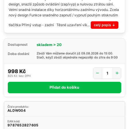
design, snazší způsob ovládání (zap/vyp) a nulovou ztrátou sání.
Velmi snadná instalace díky horizontálnímu zadnímu vývodu. Zcela
nový design Funkce snadného zapnutí / vypnutí pouhým stisknutím
tlačítka Přímý vstup - zadní Těsné uzavření vík...
celý popis
skladem > 20
Dostupnost
Doba dodání
Zboží Vám můžeme doručit již 09.08.2026 do 15:00.
Stačí, když zboží objednáte nejpozději do zítra do 9:00
998 Kč
825 Kč
bez DPH
Přidat do košíku
Číslo produktu:
ALDW004
EAN kód:
9787652827605