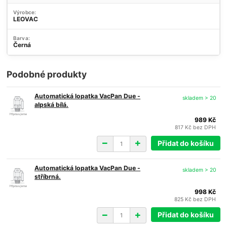
Výrobce:
LEOVAC
Barva:
Černá
Podobné produkty
Automatická lopatka VacPan Due -
skladem > 20
alpská bílá.
989 Kč
817 Kč
bez DPH
Přidat do košíku
Automatická lopatka VacPan Due -
skladem > 20
stříbrná.
998 Kč
825 Kč
bez DPH
Přidat do košíku