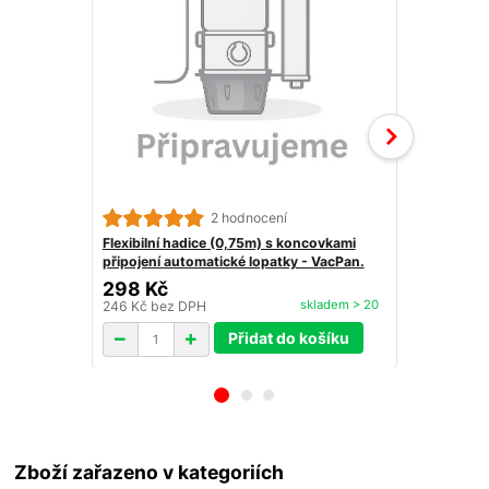
2 hodnocení
Flexibilní h
připojení au
Flexibilní hadice (0,75m) s koncovkami
připojení automatické lopatky - VacPan.
298 Kč
398 Kč
skladem > 20
246 Kč
bez DPH
329 Kč
bez 
Přidat do košíku
Zboží zařazeno v kategoriích