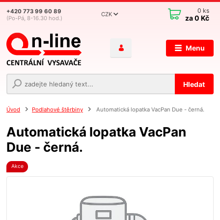
0
ks
+420 773 99 60 89
CZK
za
0 Kč
(Po-Pá, 8-16.30 hod.)
Menu
Hledat
Úvod
Podlahové štěrbiny
Automatická lopatka VacPan Due - černá.
Automatická lopatka VacPan
Due - černá.
Akce