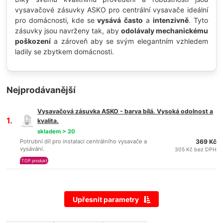
vysavačové zásuvky ASKO pro centrální vysavače ideální
pro domácnosti, kde se
vysává často
a
intenzivně
. Tyto
zásuvky jsou navrženy tak, aby
odolávaly mechanickému
poškození
a zároveň aby se svým elegantním vzhledem
ladily se zbytkem domácnosti.
Nejprodávanější
Vysavačová zásuvka ASKO - barva bílá. Vysoká odolnost a
1.
kvalita.
skladem > 20
Potrubní díl pro instalaci centrálního vysavače a
369 Kč
vysávání.
305 Kč bez DPH
TOP produkt
Upřesnit parametry