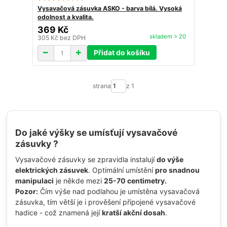
Vysavačová zásuvka ASKO - barva bílá. Vysoká
odolnost a kvalita.
369 Kč
skladem > 20
305 Kč
bez DPH
Přidat do košíku
strana
z 1
Do jaké výšky se umísťují vysavačové
zásuvky ?
Vysavačové zásuvky se zpravidla instalují
do výše
elektrických zásuvek
. Optimální umístění
pro snadnou
manipulaci
je někde mezi
25-70 centimetry.
Pozor:
Čím výše nad podlahou je umístěna vysavačová
zásuvka, tím větší je i prověšení připojené vysavačové
hadice - což znamená její
kratší akční dosah
.