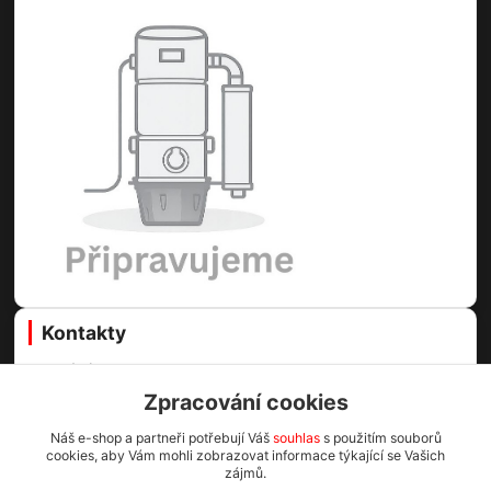
Kontakty
Centrální vysavače Online
Zpracování cookies
Martin Voda
Náš e-shop a partneři potřebují Váš
souhlas
s použitím souborů
+420 608 811 980
cookies, aby Vám mohli zobrazovat informace týkající se Vašich
(Po-Pá, 8-16.30 hod.)
zájmů.