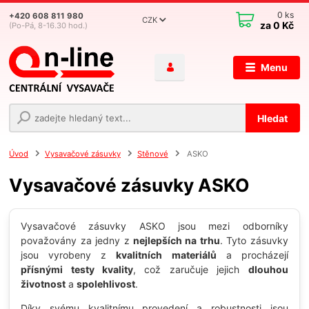
0
ks
+420 608 811 980
CZK
za
0 Kč
(Po-Pá, 8-16.30 hod.)
Menu
Hledat
Úvod
Vysavačové zásuvky
Stěnové
ASKO
Vysavačové zásuvky ASKO
Vysavačové zásuvky ASKO jsou mezi odborníky
považovány za jedny z
nejlepších na trhu
. Tyto zásuvky
jsou vyrobeny z
kvalitních materiálů
a procházejí
přísnými testy kvality
, což zaručuje jejich
dlouhou
životnost
a
spolehlivost
.
Díky svému kvalitnímu provedení a robustnosti jsou