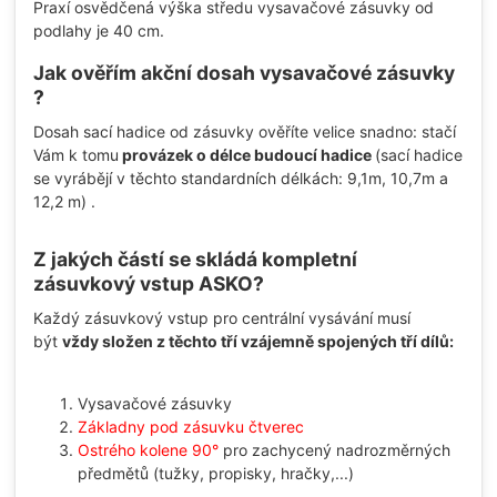
Praxí osvědčená výška středu vysavačové zásuvky od
podlahy je 40 cm.
Jak ověřím akční dosah vysavačové zásuvky
?
Dosah sací hadice od zásuvky ověříte velice snadno: stačí
Vám k tomu
provázek o délce budoucí hadice
(sací hadice
se vyrábějí v těchto standardních délkách: 9,1m, 10,7m a
12,2 m) .
Z jakých částí se skládá kompletní
zásuvkový vstup ASKO?
Každý zásuvkový vstup pro centrální vysávání musí
být
vždy složen z těchto tří vzájemně spojených tří dílů:
Vysavačové zásuvky
Základny pod zásuvku čtverec
Ostrého kolene 90°
pro zachycený nadrozměrných
předmětů (tužky, propisky, hračky,...)