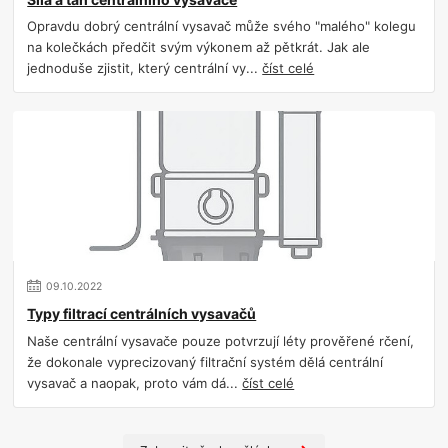
Opravdu dobrý centrální vysavač může svého "malého" kolegu
na kolečkách předčit svým výkonem až pětkrát. Jak ale
jednoduše zjistit, který centrální vy...
číst celé
09
.
10
.
2022
Typy filtrací centrálních vysavačů
Naše centrální vysavače pouze potvrzují léty prověřené rčení,
že dokonale vyprecizovaný filtrační systém dělá centrální
vysavač a naopak, proto vám dá...
číst celé