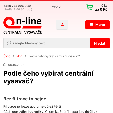
0
ks
+420 773 996 089
CZK
za
0 Kč
(Po-Pá, 8-16.30 hod.)
Menu
Hledat
Úvod
Blog
Podle čeho vybírat centrální vysavač?
09
.
10
.
2022
Podle čeho vybírat centrální
vysavač?
Bez filtrace to nejde
Filtrace
je bezesporu nejdůležitější
částí
centrální
jednotky.
Cílem každé filtrace je
oddělit
z