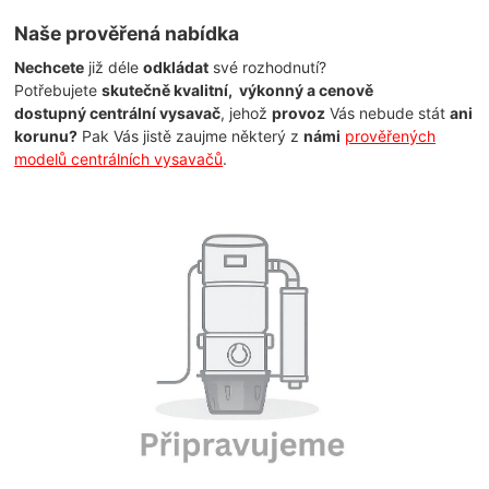
Naše prověřená nabídka
Nechcete
již déle
odkládat
své rozhodnutí?
Potřebujete
skutečně kvalitní, výkonný a cenově
dostupný
centrální vysavač
, jehož
provoz
Vás nebude stát
ani
korunu?
Pak Vás jistě zaujme některý z
námi
prověřených
modelů centrálních vysavačů
.