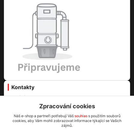
Kontakty
Centrální vysavače Online
Zpracování cookies
Martin Voda
Náš e-shop a partneři potřebují Váš
souhlas
s použitím souborů
+420 773 996 089
cookies, aby Vám mohli zobrazovat informace týkající se Vašich
(Po-Pá, 8-16.30 hod.)
zájmů.
info@cv1.cz