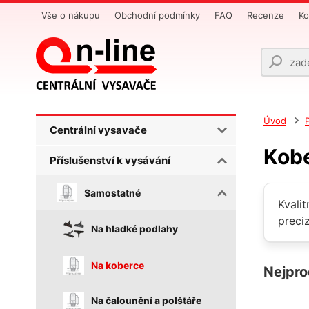
Vše o nákupu
Obchodní podmínky
FAQ
Recenze
Ko
Úvod
Centrální vysavače
Kobe
Příslušenství k vysávání
Samostatné
Kvali
preci
Na hladké podlahy
Na koberce
Nejpro
Na čalounění a polštáře