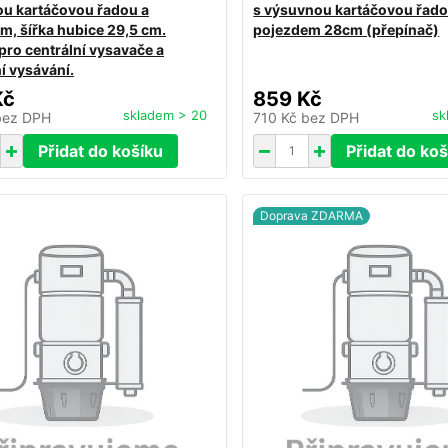
u kartáčovou řadou a
s výsuvnou kartáčovou řado
m, šířka hubice 29,5 cm.
pojezdem 28cm (přepínač)
pro centrální vysavače a
í vysávání.
Kč
859 Kč
skladem > 20
sk
bez DPH
710 Kč
bez DPH
Přidat do košíku
Přidat do koš
Doprava ZDARMA