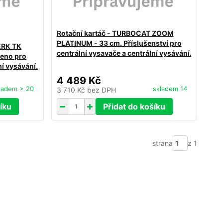
Rotační kartáč - TURBOCAT ZOOM
PLATINUM - 33 cm. Příslušenství pro
ERK TK
centrální vysavače a centrální vysávání.
čeno pro
ní vysávání.
4 489 Kč
ladem > 20
skladem 14
3 710 Kč
bez DPH
íku
Přidat do košíku
strana
z 1