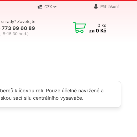
Přihlášení
CZK
 si rady? Zavolejte.
0
ks
 773 99 60 89
za
0 Kč
, 8-16.30 hod.)
oberců klíčovou roli. Pouze účelně navržené a
skou sací sílu centrálního vysavače.