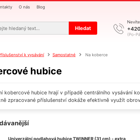
ntakty
O nás
Blog
Nevíte
Hledat
+420
(Po-Pá
Příslušenství k vysávání
Samostatné
Na koberce
rcové hubice
tní kobercové hubice hrají v případě centrálního vysávání k
zně zpracované příslušenství dokáže efektivně využít obrov
dávanější
Univerzální podlahová hubice TWINNER (31 cm) - extra