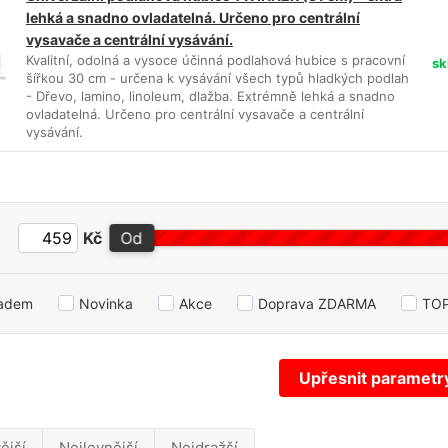
lehká a snadno ovladatelná. Určeno pro centrální
vysavače a centrální vysávání.
Kvalitní, odolná a vysoce účinná podlahová hubice s pracovní
sk
šířkou 30 cm - určena k vysávání všech typů hladkých podlah
- Dřevo, lamino, linoleum, dlažba. Extrémně lehká a snadno
ovladatelná. Určeno pro centrální vysavače a centrální
vysávání.
:
Kč
Od
ladem
Novinka
Akce
Doprava ZDARMA
TOP
Upřesnit parametr
ější
Nejlevnější
Nejdražší