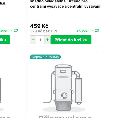
snadno ovladatelná. Určeno pro
u a
centrální vysavače a centrální vysávání.
459 Kč
ladem > 20
skladem > 20
379 Kč
bez DPH
íku
Přidat do košíku
Doprava ZDARMA