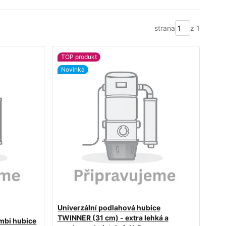
strana
z 1
TOP produkt
Novinka
Univerzální podlahová hubice
TWINNER (31 cm) - extra lehká a
mbi hubice