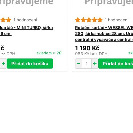
1 hodnocení
1 hodnocení
kartáč - MINI TURBO, šířka
Rotační kartáč - WESSEL W
16 cm.
280, šířka hubice 28 cm. Ur
centrální vysavače a centrál
Kč
1 190 Kč
skladem > 20
sk
bez DPH
983 Kč
bez DPH
Přidat do košíku
Přidat do koš