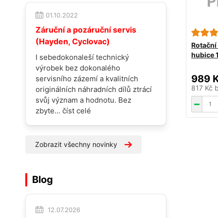
01.10.2022
Záruční a pozáruční servis
(Hayden, Cyclovac)
Rotační 
hubice 
I sebedokonaleší technický
výrobek bez dokonalého
989 
servisního zázemí a kvalitních
817 Kč
originálních náhradních dílů ztrácí
svůj význam a hodnotu. Bez
zbyte...
číst celé
Zobrazit všechny novinky
Blog
12.07.2026