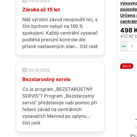
03.10.2022
výsuvno
Záruka až 15 let
pojezde
Určeno 
Náš výrobní závod neopouští nic, s
centráln
čím bychom nebyli na 100 %
498 
spokojeni. Každý centrální vysavač
412 Kč
podléhá precizní kontrole dle
přísně nastavených stan...
číst celé
Akce
02.10.2022
Bezstarostný servis
Co je program „BEZSTAROSTNÝ
SERVIS“? Program „Bezstarostný
servis“ představuje naši pomoc při
řešení závad na centrálních
vysavačích Menred po uplynu...
číst celé