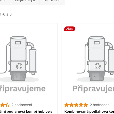
1-6 z 6
Akce
2 hodnocení
2 hodnocení
ální podlahová kombi hubice s
Kombinovaná podlahová ko