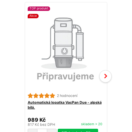
TOP produkt
Novinka
Akce
2 hodnocení
Automatická lopatka VacPan Due - alpská
Automatická
bílá.
stříbrná.
989 Kč
998 Kč
skladem > 20
817 Kč
bez DPH
825 Kč
bez 