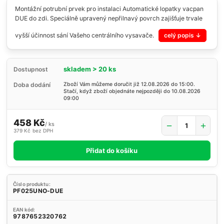
Montážní potrubní prvek pro instalaci Automatické lopatky vacpan
DUE do zdi. Speciálně upravený nepřilnavý povrch zajišťuje trvale
vyšší účinnost sání Vašeho centrálního vysavače.
celý popis
skladem > 20 ks
Dostupnost
Doba dodání
Zboží Vám můžeme doručit již 12.08.2026 do 15:00.
Stačí, když zboží objednáte nejpozději do 10.08.2026
09:00
458 Kč
/
ks
379 Kč
bez DPH
Přidat do košíku
Číslo produktu:
PF025UNO-DUE
EAN kód:
9787652320762