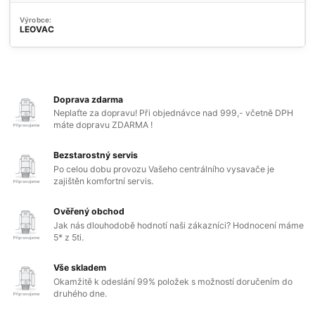
Výrobce:
LEOVAC
Doprava zdarma
Neplaťte za dopravu! Při objednávce nad 999,- včetně DPH
máte dopravu ZDARMA !
Bezstarostný servis
Po celou dobu provozu Vašeho centrálního vysavače je
zajištěn komfortní servis.
Ověřený obchod
Jak nás dlouhodobě hodnotí naši zákazníci? Hodnocení máme
5* z 5ti.
Vše skladem
Okamžitě k odeslání 99% položek s možností doručením do
druhého dne.