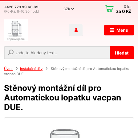
0
ks
+420 773 99 60 89
CZK
za
0 Kč
(Po-Pá, 8-16.30 hod.)
Menu
Hledat
Úvod
Instalační díly
Stěnový montážní díl pro Automatickou lopatku
vacpan DUE.
Stěnový montážní díl pro
Automatickou lopatku vacpan
DUE.