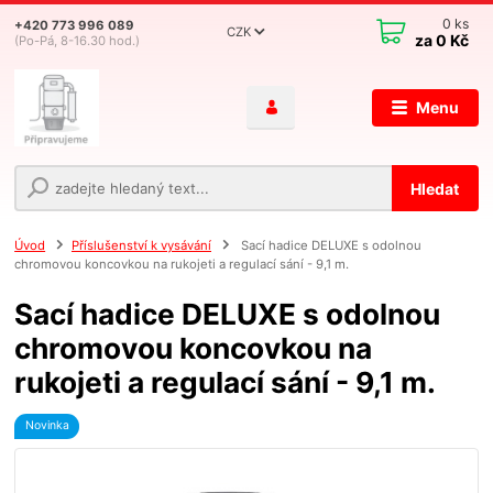
0
ks
+420 773 996 089
CZK
za
0 Kč
(Po-Pá, 8-16.30 hod.)
Menu
Hledat
Úvod
Příslušenství k vysávání
Sací hadice DELUXE s odolnou
chromovou koncovkou na rukojeti a regulací sání - 9,1 m.
Sací hadice DELUXE s odolnou
chromovou koncovkou na
rukojeti a regulací sání - 9,1 m.
Novinka