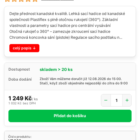
Dejte přednost kanadské kvalitě. Lehká sací hadice od kanadské
společnosti Plastiflex s plně otočnou rukojetí (360°). Základní
vlastnosti a parametry sací hadice pro centrální vysávání
Otočná rukojeť o 360° – zamezuje zkroucení sací hadice
Chromová koncovka sání (pistole) Regulace sacího podtlaku n...
celý popis
skladem > 20 ks
Dostupnost
Doba dodání
Zboží Vám můžeme doručit již 12.08.2026 do 15:00.
Stačí, když zboží objednáte nejpozději do zítra do 9:00
1 249 Kč
/
ks
1 032 Kč
bez DPH
Přidat do košíku
Číslo produktu: