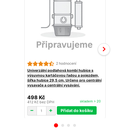
2 hodnocení
Univerzální podlahová kombi hubice s
Hubice na h
výsuvnou kartáčovou řadou a pojezdem,
jemných kart
šířka hubice 29,5 cm. Určeno pro centrální
pojezdovými
vysavače a centrální vysávání.
Určeno pro c
vysávání.
498 Kč
528 Kč
skladem > 20
412 Kč
bez DPH
436 Kč
bez 
Přidat do košíku