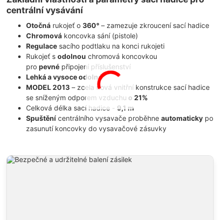
centrální vysávání
Otočná
rukojeť o
360°
– zamezuje zkroucení sací hadice
Chromová
koncovka sání (pistole)
Regulace
sacího podtlaku na konci rukojeti
Rukojeť s
odolnou
chromová koncovkou
pro
pevné
připojení příslušenství
Lehká a vysoce odolná
MODEL 2013
– zcela nová vnitřní konstrukce sací hadice
se sníženým odporem vzduchu
o 21%
Celková délka sací hadice -
9,1 m
Spuštění
centrálního vysavače proběhne
automaticky
po
zasunutí koncovky do vysavačové zásuvky