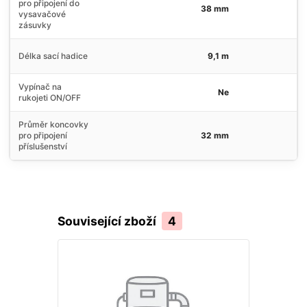
pro připojení do
38 mm
vysavačové
zásuvky
Délka sací hadice
9,1 m
Vypínač na
Ne
rukojeti ON/OFF
Průměr koncovky
pro připojení
32 mm
příslušenství
Související zboží
4