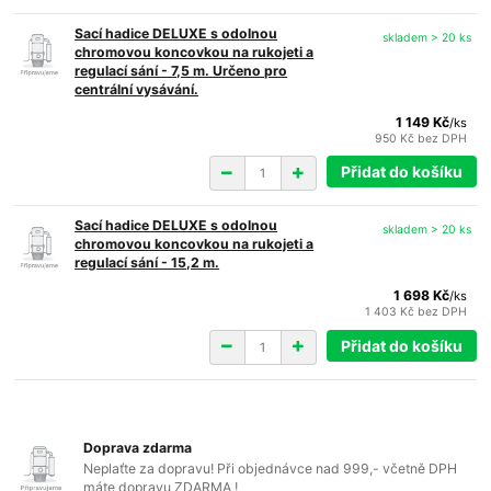
Sací hadice DELUXE s odolnou
skladem > 20 ks
chromovou koncovkou na rukojeti a
regulací sání - 7,5 m. Určeno pro
centrální vysávání.
1 149 Kč
/
ks
950 Kč
bez DPH
Přidat do košíku
Sací hadice DELUXE s odolnou
skladem > 20 ks
chromovou koncovkou na rukojeti a
regulací sání - 15,2 m.
1 698 Kč
/
ks
1 403 Kč
bez DPH
Přidat do košíku
Doprava zdarma
Neplaťte za dopravu! Při objednávce nad 999,- včetně DPH
máte dopravu ZDARMA !