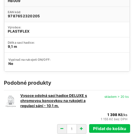
HB009
EAN kód:
9787652320205
Výrobce:
PLASTIFLEX
Délka sací hadice:
9,1 m
Vypínač na rukojeti ON/OFF:
Ne
Podobné produkty
Vysoce odolná sací hadice DELUXE s
skladem > 20 ks
chromovou koncovkou na rukojeti a
regulací sání - 10,1 m.
1 398 Kč
/
ks
1 155 Kč
bez DPH
Přidat do košíku