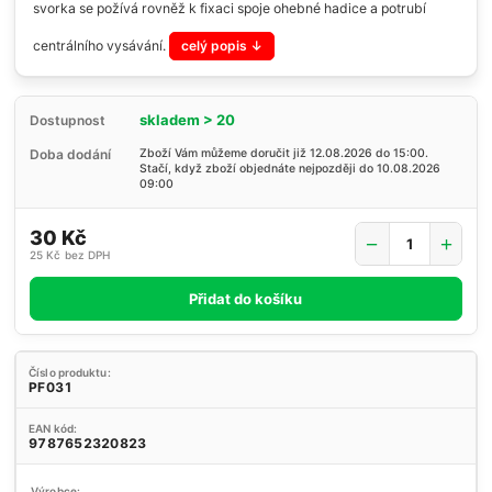
svorka se požívá rovněž k fixaci spoje ohebné hadice a potrubí
centrálního vysávání.
celý popis
skladem > 20
Dostupnost
Doba dodání
Zboží Vám můžeme doručit již 12.08.2026 do 15:00.
Stačí, když zboží objednáte nejpozději do 10.08.2026
09:00
30 Kč
25 Kč
bez DPH
Přidat do košíku
Číslo produktu:
PF031
EAN kód:
9787652320823
Výrobce: