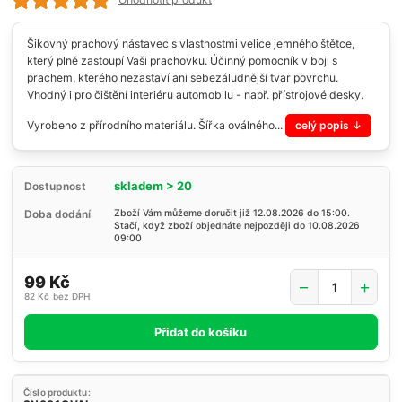
Šikovný prachový nástavec s vlastnostmi velice jemného štětce,
který plně zastoupí Vaši prachovku. Účinný pomocník v boji s
prachem, kterého nezastaví ani sebezáludnější tvar povrchu.
Vhodný i pro čištění interiéru automobilu - např. přístrojové desky.
Vyrobeno z přírodního materiálu. Šířka oválného...
celý popis
skladem > 20
Dostupnost
Doba dodání
Zboží Vám můžeme doručit již 12.08.2026 do 15:00.
Stačí, když zboží objednáte nejpozději do 10.08.2026
09:00
99 Kč
82 Kč
bez DPH
Přidat do košíku
Číslo produktu: