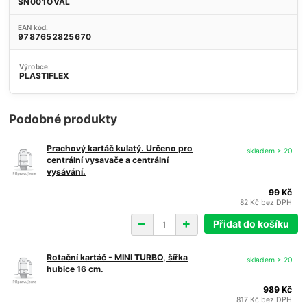
SN001OVAL
EAN kód:
9787652825670
Výrobce:
PLASTIFLEX
Podobné produkty
Prachový kartáč kulatý. Určeno pro
skladem > 20
centrální vysavače a centrální
vysávání.
99 Kč
82 Kč
bez DPH
Přidat do košíku
Rotační kartáč - MINI TURBO, šířka
skladem > 20
hubice 16 cm.
989 Kč
817 Kč
bez DPH