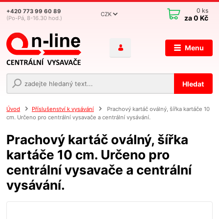
0
ks
+420 773 99 60 89
CZK
za
0 Kč
(Po-Pá, 8-16.30 hod.)
Menu
Hledat
Úvod
Příslušenství k vysávání
Prachový kartáč oválný, šířka kartáče 10
cm. Určeno pro centrální vysavače a centrální vysávání.
Prachový kartáč oválný, šířka
kartáče 10 cm. Určeno pro
centrální vysavače a centrální
vysávání.