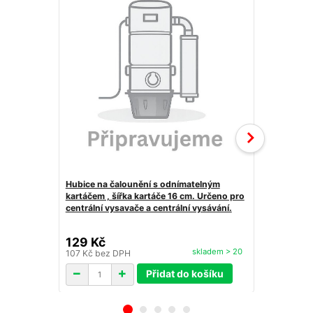
Hubice na čalounění s odnímatelným
kartáčem , šířka kartáče 16 cm. Určeno pro
Ohebná štěr
centrální vysavače a centrální vysávání.
Určeno pro c
vysávání.
129 Kč
149 Kč
skladem > 20
107 Kč
bez DPH
123 Kč
bez 
Přidat do košíku