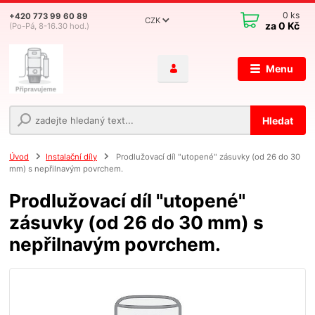
0
ks
+420 773 99 60 89
CZK
za
0 Kč
(Po-Pá, 8-16.30 hod.)
Menu
Hledat
Úvod
Instalační díly
Prodlužovací díl "utopené" zásuvky (od 26 do 30
mm) s nepřilnavým povrchem.
Prodlužovací díl "utopené"
zásuvky (od 26 do 30 mm) s
nepřilnavým povrchem.