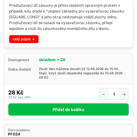
Prodlužovací díl zásuvky je přímo ideálním opravným prvkem v
případě, kdy dojde k "utopení základny pro vysavačovou zásuvku
(SQUARE, LONG)" a jeho okraj nedosahuje vnější plochy stěny.
Prodlužovací díl se nasadí na vysavačovou zásuvku, přilepí
lepidlem a vloží do zásuvkového montážního dílu s těsnic...
celý popis
skladem > 20
Dostupnost
Doba dodání
Zboží Vám můžeme doručit již 12.08.2026 do 15:00.
Stačí, když zboží objednáte nejpozději do 10.08.2026
09:00
28 Kč
23 Kč
bez DPH
Přidat do košíku
Číslo produktu:
PF024