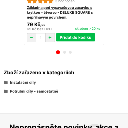
3 hodnocení
Základna pod vysavačovou zásuvku s
Základna po
krytkou - čtverec - DELUXE SQUARE s
obdélník - 
nepřilnavým povrchem.
povrchem.
79 Kč
55 Kč
/
ks
skladem > 20 ks
65 Kč
bez DPH
45 Kč
bez D
Přidat do košíku
Zboží zařazeno v kategoriích
Instalační díly
Potrubní díly - samostatně
Nepropásněte novinky, akce a