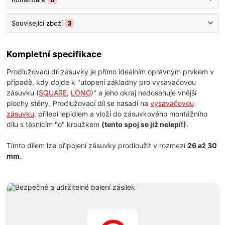
Související zboží
3
Kompletní specifikace
Prodlužovací díl zásuvky je přímo ideálním opravným prvkem v
případě, kdy dojde k "utopení základny pro vysavačovou
zásuvku (
SQUARE
,
LONG
)" a jeho okraj nedosahuje vnější
plochy stěny. Prodlužovací díl se nasadí na
vysavačovou
zásuvku
, přilepí lepidlem a vloží do zásuvkového montážního
dílu s těsnicím "o" kroužkem
(tento spoj se již nelepí!)
.
Tímto dílem lze připojení zásuvky prodloužit v rozmezí
26 až 30
mm
.