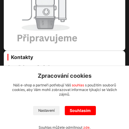
Kontakty
Centrální vysavače Online
Zpracování cookies
Martin Voda
+420 773 99 60 89
Náš e-shop a partneři potřebují Váš
souhlas
s použitím souborů
cookies, aby Vám mohli zobrazovat informace týkající se Vašich
(Po-Pá, 8-16.30 hod.)
zájmů.
info@cv1.cz
Souhlasím
Nastavení
Centrální vysavače Online 2023
Souhlas můžete odmítnout
zde
.