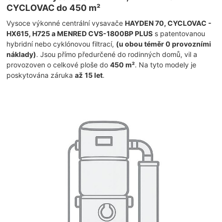
CYCLOVAC do 450 m²
Vysoce výkonné centrální vysavače
HAYDEN 70, CYCLOVAC -
HX615, H725 a MENRED CVS-1800BP PLUS
s patentovanou
hybridní nebo cyklónovou filtrací,
(u obou téměr 0 provozními
náklady)
. Jsou přímo předurčené do rodinných domů, vil a
provozoven o celkové ploše do
450 m²
. Na tyto modely je
poskytována záruka
až
15 let
.