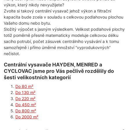
výkon, který nikdy nevyužijete?
Zvolte si takový centrální vysavač jehož výkon a filtrační
kapacita bude zcela v souladu s celkovou podlahovou plochou
Vašeho domu nebo bytu.
Složitý výpočet s jasným výsledkem. Velikost podlahové plochy
totiž poměrně přesně matematicky modeluje celkovou délku
sacího potrubí, počet zásuvek centrálního vysávání a k tomu
samozřejmě i přímo úměrné množství “vyprodukovných”
nečistot.
Centrální vysavače HAYDEN, MENRED a
CYCLOVAC jsme pro Vás pečlivě rozdělily do
šesti velikostních kategorií
Do 80 m²
Do 130 m²
Do 220 m²
Do 450 m²
Do 800 m²
Do 2000 m²