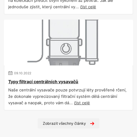
na kolečkách předčit svým výkonem až pětkrát. Jak ale
jednoduše zjistit, který centrální vy...
číst celé
09
.
10
.
2022
Typy filtrací centrálních vysavačů
Naše centrální vysavače pouze potvrzují léty prověřené rčení,
že dokonale vyprecizovaný filtrační systém dělá centrální
vysavač a naopak, proto vám dá...
číst celé
Zobrazit všechny články