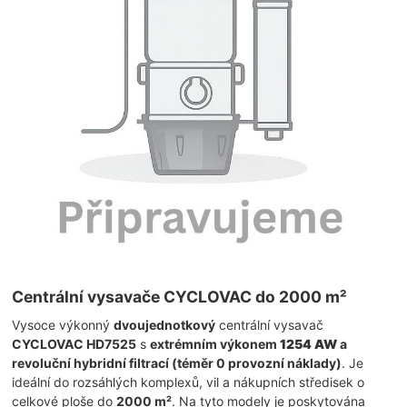
Centrální vysavače CYCLOVAC do 2000 m²
Vysoce výkonný
dvoujednotkový
centrální vysavač
CYCLOVAC HD7525
s
extrémním výkonem
1254 AW
a
revoluční hybridní filtrací (téměr 0 provozní náklady)
. Je
ideální do rozsáhlých komplexů, vil a nákupních středisek o
celkové ploše do
2000 m²
. Na tyto modely je poskytována