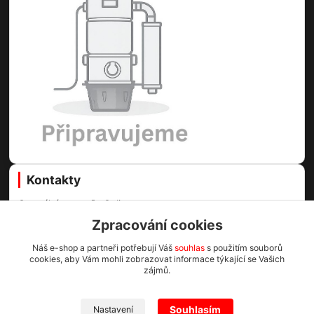
Kontakty
Centrální vysavače Online
Zpracování cookies
Martin Voda
+420 773 99 60 89
Náš e-shop a partneři potřebují Váš
souhlas
s použitím souborů
cookies, aby Vám mohli zobrazovat informace týkající se Vašich
(Po-Pá, 8-16.30 hod.)
zájmů.
info@cv1.cz
Souhlasím
Nastavení