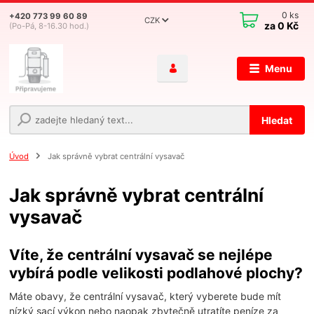
0
ks
+420 773 99 60 89
CZK
za
0 Kč
(Po-Pá, 8-16.30 hod.)
Menu
Hledat
Úvod
Jak správně vybrat centrální vysavač
Jak správně vybrat centrální
vysavač
Víte, že centrální vysavač se nejlépe
vybírá podle velikosti podlahové plochy?
Máte obavy, že centrální vysavač, který vyberete bude mít
nízký sací výkon nebo naopak zbytečně utratíte peníze za