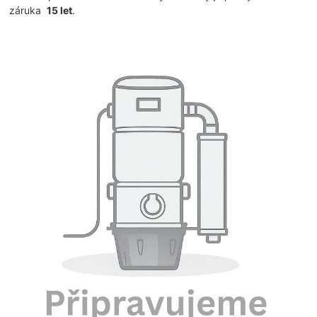
záruka
15 let
.