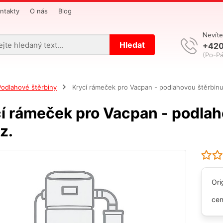
ntakty
O nás
Blog
Nevíte
Hledat
+420
(Po-Pá
Podlahové štěrbiny
Krycí rámeček pro Vacpan - podlahovou štěrbinu
í rámeček pro Vacpan - podlah
z.
Ori
cen