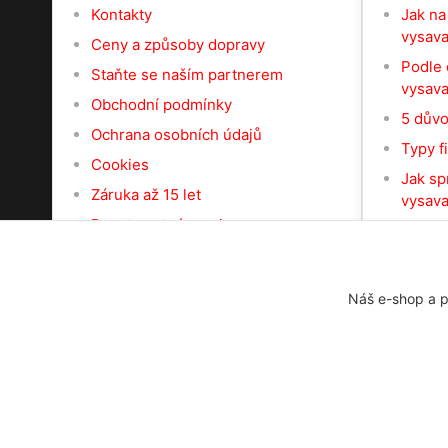
Kontakty
Jak na
vysav
Ceny a způsoby dopravy
Podle 
Staňte se naším partnerem
vysav
Obchodní podmínky
5 důvo
Ochrana osobních údajů
Typy f
Cookies
Jak sp
Záruka až 15 let
vysava
Bezstarostný servis
Náš e-shop a p
Centrální vysavače Online 2023