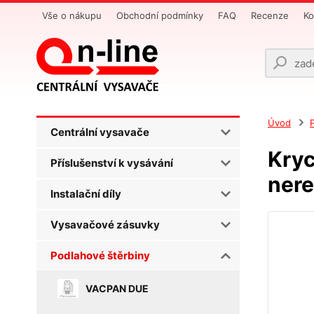
Vše o nákupu
Obchodní podmínky
FAQ
Recenze
Ko
Úvod
Centrální vysavače
Kryc
Příslušenství k vysávání
nere
Instalační díly
Vysavačové zásuvky
Podlahové štěrbiny
VACPAN DUE