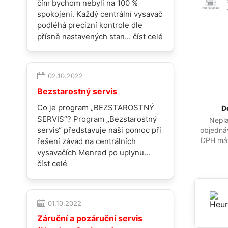
čím bychom nebyli na 100 %
spokojeni. Každý centrální vysavač
podléhá precizní kontrole dle
přísně nastavených stan...
číst celé
02.10.2022
Bezstarostný servis
Co je program „BEZSTAROSTNÝ
D
SERVIS“? Program „Bezstarostný
Nepla
servis“ představuje naši pomoc při
objedná
DPH má
řešení závad na centrálních
vysavačích Menred po uplynu...
číst celé
01.10.2022
Záruční a pozáruční servis