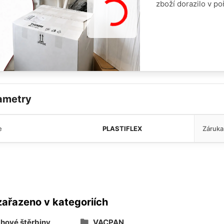
zboží dorazilo v p
ametry
e
PLASTIFLEX
Záruka
zařazeno v kategoriích
hové štěrbiny
VACPAN