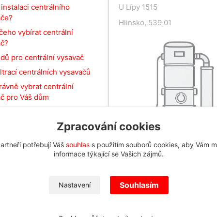
 instalaci centrálního
U Lípy 1515
ače?
Hlinsko, 539 01
čeho vybírat centrální
ač?
dů pro centrální vysavač
iltrací centrálních vysavačů
rávně vybrat centrální
č pro Váš dům
Zpracování cookies
artneři potřebují Váš
souhlas
s použitím souborů cookies, aby Vám m
informace týkající se Vašich zájmů.
Souhlasím
Nastavení