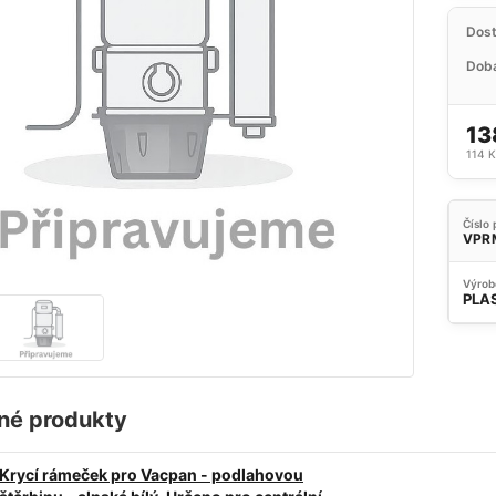
Dos
Doba
13
114 
Číslo 
VPR
Výrob
PLA
né produkty
Krycí rámeček pro Vacpan - podlahovou