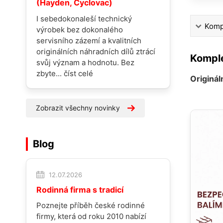
(Hayden, Cyclovac)
I sebedokonaleší technický
Kompl
výrobek bez dokonalého
servisního zázemí a kvalitních
originálních náhradních dílů ztrácí
Komple
svůj význam a hodnotu. Bez
zbyte...
číst celé
Originá
Zobrazit všechny novinky
Blog
12.07.2026
Rodinná firma s tradicí
Poznejte příběh české rodinné
firmy, která od roku 2010 nabízí