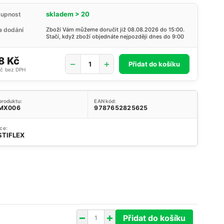
skladem > 20
tupnost
 dodání
Zboží Vám můžeme doručit již 08.08.2026 do 15:00.
Stačí, když zboží objednáte nejpozději dnes do 9:00
8 Kč
Přidat do košíku
Kč
bez DPH
produktu:
EAN kód:
MX006
9787652825625
ce:
STIFLEX
Přidat do košíku