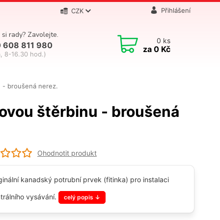
Přihlášení
CZK
 si rady? Zavolejte.
0
ks
 608 811 980
za
0 Kč
, 8-16.30 hod.)
 - broušená nerez.
ovou štěrbinu - broušená
Ohodnotit produkt
ginální kanadský potrubní prvek (fitinka) pro instalaci
trálního vysávání.
celý popis