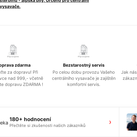
štěrbinu - alpská bílý. Určeno pro centrální
vysavače.
oprava zdarma
Bezstarostný servis
ťte za dopravu! Při
Po celou dobu provozu Vašeho
Jak nás
vce nad 999,- včetně
centrálního vysavače je zajištěn
zákazn
te dopravu ZDARMA !
komfortní servis.
180+ hodnocení
›
Přečtěte si zkušenosti našich zákazníků