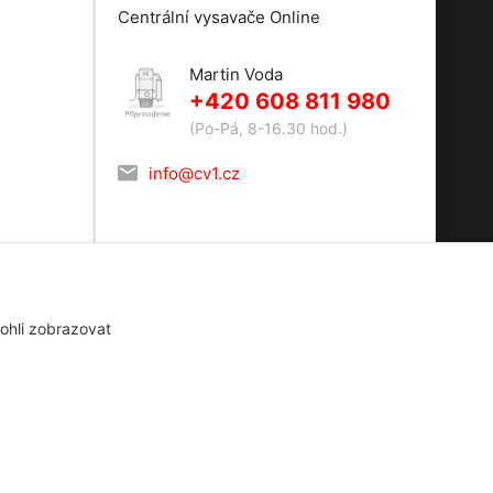
Centrální vysavače Online
Martin Voda
+420 608 811 980
(Po-Pá, 8-16.30 hod.)
info@cv1.cz
ohli zobrazovat
Vytvořeno na
Eshop-rychle.cz