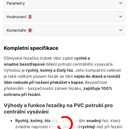
Parametry
Hodnocení
2
Komentáře
0
Kompletní specifikace
Důmyslná řezačka trubek Vám zajistí
rychlé a
snadné
bezotřepové
dělení potrubí centrálního vysavače.
Výhodou je
rychlý, kolmý a čistý řez.
Jeho kompaktní velikost
je také velikým plusem řezák se Vám
vejde do dlaně a rovněž
Vám nebude při nošení překážet v kapse.
Bezpečnost
především - bezpečnostní zámek řezáku,
zajišťuje 100%
ochranu při řezání.
Výhody a funkce řezačky na PVC potrubí pro
centrální vysávání
Rychlý, kolmý, hladký…
a především
snadný
řez, který
zvládne naprosto každý (
šestkrát rychleji
než při řezání