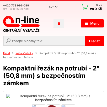
0
ks
+420 773 996 089
CZK
za
0 Kč
(Po-Pá, 8-16.30 hod.)
Menu
Hledat
Úvod
Instalační díly
Kompaktní řezák na potrubí - 2" (50,8 mm) s
bezpečnostím zámkem
Kompaktní řezák na potrubí - 2"
(50,8 mm) s bezpečnostím
zámkem