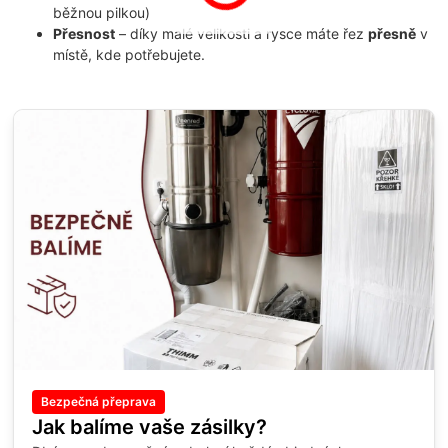
běžnou pilkou)
Přesnost
– díky malé velikosti a rysce máte řez
přesně
v
místě, kde potřebujete.
Bezpečná přeprava
Jak balíme vaše zásilky?