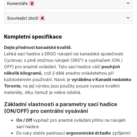
Komentáře
0
Související zboží
4
Kompletní specifikace
Dejte přednost kanadské kvalitě.
Lehká sací hadice s ERGO rukojetí od kanadské společnosti
Cyclovac s plně otočnou rukojetí (360°) a vypínačem (ON /
OFF) pro snadné ovládání. Tato sací hadice váží
pouhých
několik kilogramů
, což jí dělá snadno ovladatelnou při
každodenním používání. Navíc je
vyráběna v Kanadě nedaleko
Toronta
, na její výrobu jsou použity pouze vysoce kvalitní
materiály, díky čemuž je velice odolná.
Základní vlastnosti a parametry sací hadice
(ON/OFF) pro centrální vysávání
On / Off
vypínač pro snadné ovládání přímo na rukojeti
sací hadice
Do ruky dobře padnoucí
ergonomické držadlo
zpříjemní