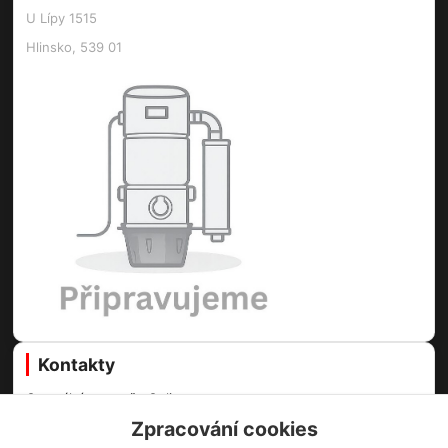
U Lípy 1515
Hlinsko, 539 01
Kontakty
Centrální vysavače Online
Zpracování cookies
Martin Voda