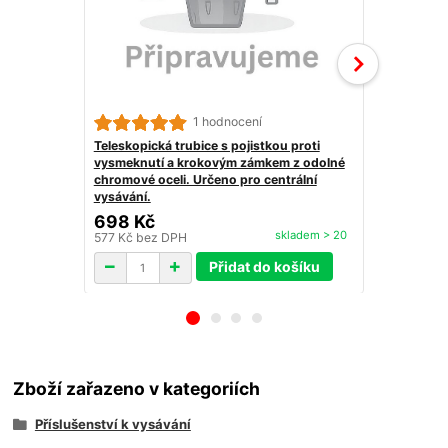
1 hodnocení
Teleskopická trubice s pojistkou proti
Kombinovan
vysmeknutí a krokovým zámkem z odolné
výsuvnou ka
chromové oceli. Určeno pro centrální
28cm (přepí
vysávání.
698 Kč
859 Kč
skladem > 20
577 Kč
bez DPH
710 Kč
bez 
Přidat do košíku
Zboží zařazeno v kategoriích
Příslušenství k vysávání