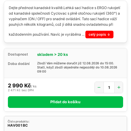
Dejte přednost kanadské kvalitě.Lehká sací hadice s ERGO rukojetí
od kanadské společnosti Cyclovac s plně otočnou rukojetí (360°) a
vypínačem (ON / OFF) pro snadné ovládání. Tato sací hadice váží
pouhých několik kilogramů, což jí dělá snadno ovladatelnou při
každodenním používání. Navíc je vyráběna ...
celý popis
skladem > 20 ks
Dostupnost
Doba dodání
Zboží Vám můžeme doručit již 12.08.2026 do 15:00.
Stačí, když zboží objednáte nejpozději do 10.08.2026
09:00
2 990 Kč
/
ks
2 471 Kč
bez DPH
Přidat do košíku
Číslo produktu:
HAV001BC