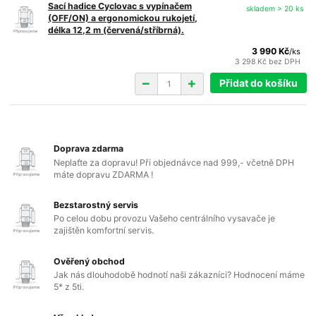
Sací hadice Cyclovac s vypínačem
skladem > 20 ks
(OFF/ON) a ergonomickou rukojetí,
délka 12,2 m (červená/stříbrná).
3 990 Kč
/
ks
3 298 Kč
bez DPH
Přidat do košíku
Doprava zdarma
Neplaťte za dopravu! Při objednávce nad 999,- včetně DPH
máte dopravu ZDARMA !
Bezstarostný servis
Po celou dobu provozu Vašeho centrálního vysavače je
zajištěn komfortní servis.
Ověřený obchod
Jak nás dlouhodobě hodnotí naši zákazníci? Hodnocení máme
5* z 5ti.