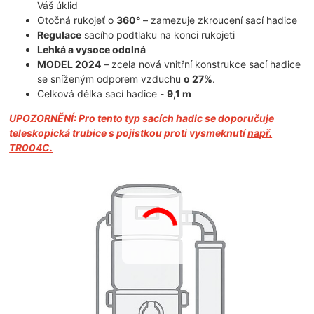
Váš úklid
Otočná rukojeť o
360°
– zamezuje zkroucení sací hadice
Regulace
sacího podtlaku na konci rukojeti
Lehká a vysoce odolná
MODEL 2024
– zcela nová vnitřní konstrukce sací hadice
se sníženým odporem vzduchu
o 27%
.
Celková délka sací hadice -
9,1 m
UPOZORNĚNÍ: Pro tento typ sacích hadic se doporučuje
teleskopická trubice s pojistkou proti vysmeknutí
např.
TR004C.