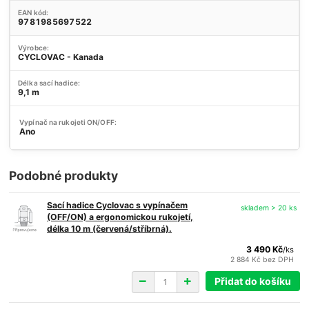
EAN kód:
9781985697522
Výrobce:
CYCLOVAC - Kanada
Délka sací hadice:
9,1 m
Vypínač na rukojeti ON/OFF:
Ano
Podobné produkty
Sací hadice Cyclovac s vypínačem
skladem > 20 ks
(OFF/ON) a ergonomickou rukojetí,
délka 10 m (červená/stříbrná).
3 490 Kč
/
ks
2 884 Kč
bez DPH
Přidat do košíku