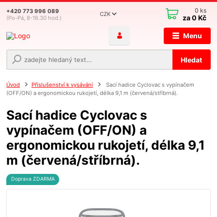
0
ks
+420 773 996 089
CZK
za
0 Kč
(Po-Pá, 8-16.30 hod.)
Menu
Hledat
Úvod
Příslušenství k vysávání
Sací hadice Cyclovac s vypínačem
(OFF/ON) a ergonomickou rukojetí, délka 9,1 m (červená/stříbrná).
Sací hadice Cyclovac s
vypínačem (OFF/ON) a
ergonomickou rukojetí, délka 9,1
m (červená/stříbrná).
Doprava ZDARMA