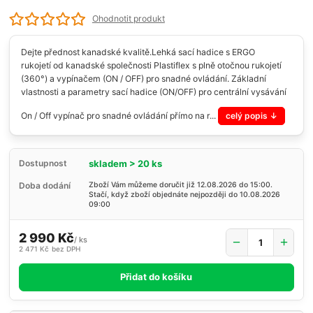
Ohodnotit produkt
Dejte přednost kanadské kvalitě.Lehká sací hadice s ERGO
rukojetí od kanadské společnosti Plastiflex s plně otočnou rukojetí
(360°) a vypínačem (ON / OFF) pro snadné ovládání. Základní
vlastnosti a parametry sací hadice (ON/OFF) pro centrální vysávání
On / Off vypínač pro snadné ovládání přímo na r...
celý popis
skladem > 20 ks
Dostupnost
Doba dodání
Zboží Vám můžeme doručit již 12.08.2026 do 15:00.
Stačí, když zboží objednáte nejpozději do 10.08.2026
09:00
2 990 Kč
/
ks
2 471 Kč
bez DPH
Přidat do košíku