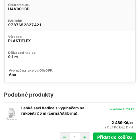
Číslo produktu:
HAV001BD
EAN kód:
9787652827421
Výrobce:
PLASTIFLEX
Délka sací hadice:
9,1 m
Vypínač na rukojeti ON/OFF:
Ano
Podobné produkty
Lehká sací hadice s vypínačem na
skladem > 20 ks
rukojeti 7,5 m (černá/stříbrná).
2 489 Kč
/
ks
2 057 Kč
bez DPH
Přidat do košíku