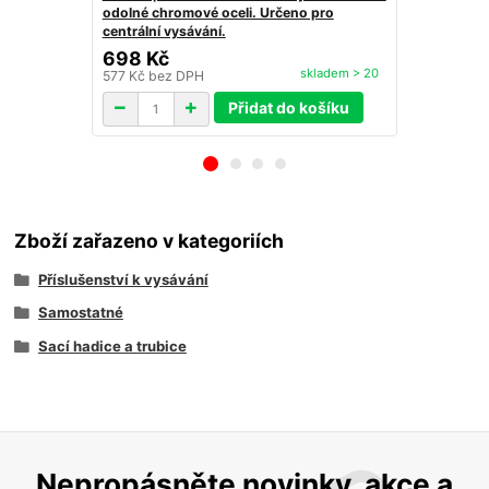
odolné chromové oceli. Určeno pro
výsuvnou ka
centrální vysávání.
28cm (přepí
698 Kč
859 Kč
skladem > 20
577 Kč
bez DPH
710 Kč
bez 
Přidat do košíku
Zboží zařazeno v kategoriích
Příslušenství k vysávání
Samostatné
Sací hadice a trubice
Nepropásněte novinky, akce a