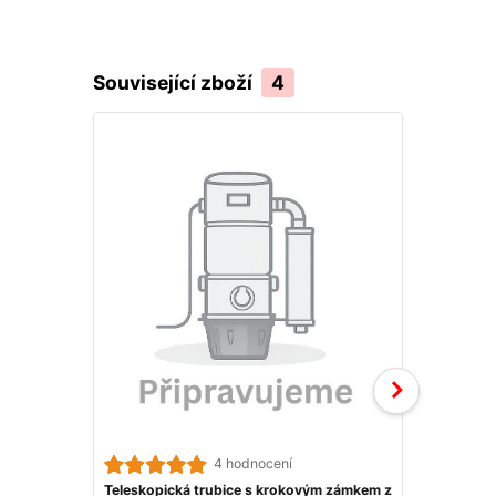
Související zboží
4
Akce
4 hodnocení
Teleskopická trubice s krokovým zámkem z
Kombinovan