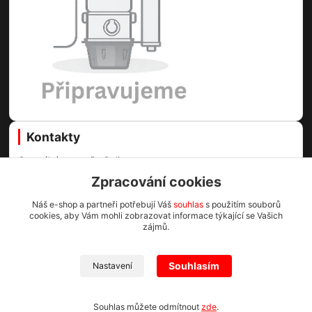
Kontakty
Centrální vysavače Online
Zpracování cookies
Martin Voda
+420 773 99 60 89
Náš e-shop a partneři potřebují Váš
souhlas
s použitím souborů
cookies, aby Vám mohli zobrazovat informace týkající se Vašich
(Po-Pá, 8-16.30 hod.)
zájmů.
info@cv1.cz
Souhlasím
Nastavení
Centrální vysavače Online 2023
Souhlas můžete odmítnout
zde
.