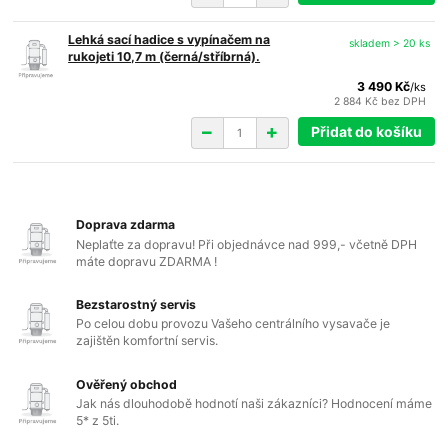
Lehká sací hadice s vypínačem na
skladem > 20 ks
rukojeti 10,7 m (černá/stříbrná).
3 490 Kč
/
ks
2 884 Kč
bez DPH
Přidat do košíku
Doprava zdarma
Neplaťte za dopravu! Při objednávce nad 999,- včetně DPH
máte dopravu ZDARMA !
Bezstarostný servis
Po celou dobu provozu Vašeho centrálního vysavače je
zajištěn komfortní servis.
Ověřený obchod
Jak nás dlouhodobě hodnotí naši zákazníci? Hodnocení máme
5* z 5ti.