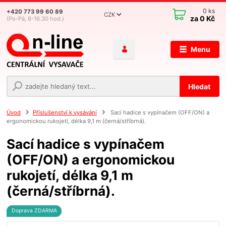
0
ks
+420 773 99 60 89
CZK
za
0 Kč
(Po-Pá, 8-16.30 hod.)
Menu
Hledat
Úvod
Příslušenství k vysávání
Sací hadice s vypínačem (OFF/ON) a
ergonomickou rukojetí, délka 9,1 m (černá/stříbrná).
Sací hadice s vypínačem
(OFF/ON) a ergonomickou
rukojetí, délka 9,1 m
(černá/stříbrná).
Doprava ZDARMA