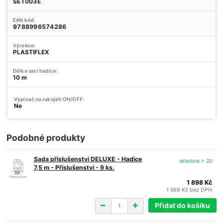
SET003E
EAN kód:
9788996574286
Výrobce:
PLASTIFLEX
Délka sací hadice:
10 m
Vypínač na rukojeti ON/OFF:
Ne
Podobné produkty
Sada příslušenství DELUXE - Hadice
skladem > 20
7,5 m - Příslušenství - 9 ks.
1 898 Kč
1 569 Kč
bez DPH
Přidat do košíku