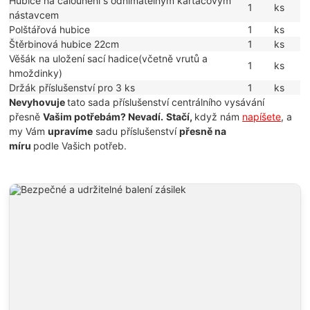
Hubice na čalounění s odnímatelným kartáčovým
1
ks
nástavcem
Polštářová hubice
1
ks
Štěrbinová hubice 22cm
1
ks
Věšák na uložení sací hadice(včetně vrutů a
1
ks
hmoždinky)
Držák příslušenství pro 3 ks
1
ks
Nevyhovuje
tato sada příslušenství centrálního vysávání
přesně
Vašim potřebám? Nevadí.
Stačí,
když nám
napíšete
, a
my Vám
upravíme
sadu příslušenství
přesně na
míru
podle Vašich potřeb.