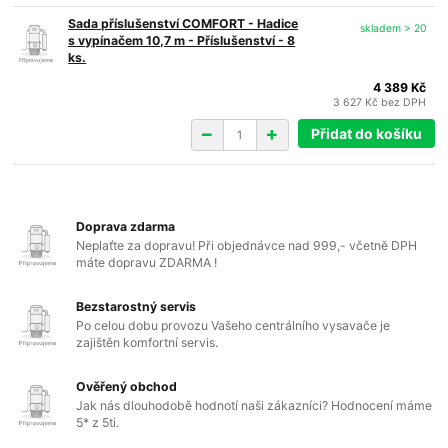
Sada příslušenství COMFORT - Hadice
skladem > 20
s vypínačem 10,7 m - Příslušenství - 8
ks.
4 389 Kč
3 627 Kč
bez DPH
Přidat do košíku
Doprava zdarma
Neplaťte za dopravu! Při objednávce nad 999,- včetně DPH
máte dopravu ZDARMA !
Bezstarostný servis
Po celou dobu provozu Vašeho centrálního vysavače je
zajištěn komfortní servis.
Ověřený obchod
Jak nás dlouhodobě hodnotí naši zákazníci? Hodnocení máme
5* z 5ti.