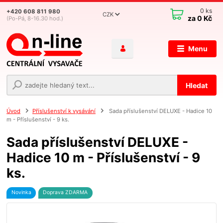
0
ks
+420 608 811 980
CZK
za
0 Kč
(Po-Pá, 8-16.30 hod.)
Menu
Hledat
Úvod
Příslušenství k vysávání
Sada příslušenství DELUXE - Hadice 10
m - Příslušenství - 9 ks.
Sada příslušenství DELUXE -
Hadice 10 m - Příslušenství - 9
ks.
Novinka
Doprava ZDARMA