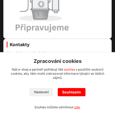
Kontakty
Centrální vysavače Online
Zpracování cookies
Martin Voda
+420 608 811 980
Náš e-shop a partneři potřebují Váš
souhlas
s použitím souborů
cookies, aby Vám mohli zobrazovat informace týkající se Vašich
(Po-Pá, 8-16.30 hod.)
zájmů.
info@cv1.cz
Souhlasím
Nastavení
Centrální vysavače Online 2023
Souhlas můžete odmítnout
zde
.
Vytvořeno na
Eshop-rychle.cz