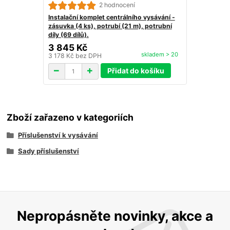
2 hodnocení
Instalační komplet centrálního vysávání -
zásuvka (4 ks), potrubí (21 m), potrubní
díly (69 dílů).
3 845 Kč
skladem > 20
3 178 Kč
bez DPH
Přidat do košíku
Zboží zařazeno v kategoriích
Příslušenství k vysávání
Sady příslušenství
Nepropásněte novinky, akce a