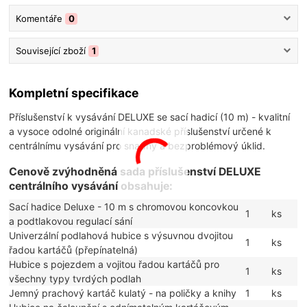
Komentáře
0
Související zboží
1
Kompletní specifikace
Příslušenství k vysávání DELUXE se sací hadicí (10 m) - kvalitní
a vysoce odolné originální kanadské příslušenství určené k
centrálnímu vysávání pro snadný a bezproblémový úklid.
Cenově zvýhodněná sada příslušenství DELUXE
centrálního vysávání obsahuje:
Sací hadice Deluxe - 10 m s chromovou koncovkou
1
ks
a podtlakovou regulací sání
Univerzální podlahová hubice s výsuvnou dvojitou
1
ks
řadou kartáčů (přepínatelná)
Hubice s pojezdem a vojitou řadou kartáčů pro
1
ks
všechny typy tvrdých podlah
Jemný prachový kartáč kulatý - na poličky a knihy
1
ks