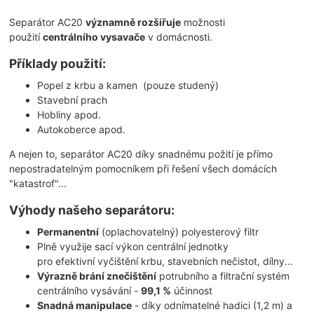
Separátor AC20
významně rozšiřuje
možnosti
použití
centrálního vysavače
v domácnosti.
Příklady použití:
Popel z krbu a kamen (pouze studený)
Stavební prach
Hobliny apod.
Autokoberce apod.
A nejen to, separátor AC20 díky snadnému požití je přímo
nepostradatelným pomocníkem při řešení všech domácích
"katastrof"...
Výhody našeho separátoru:
Permanentní
(oplachovatelný) polyesterový filtr
Plně využije sací výkon centrální jednotky
pro efektivní vyčištění krbu, stavebních nečistot, dílny...
Výrazně brání znečištění
potrubního a filtrační systém
centrálního vysávání -
99,1 %
účinnost
Snadná manipulace
- díky odnímatelné hadici (1,2 m) a