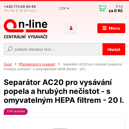
0
ks
+420 773 99 60 89
CZK
za
0 Kč
(Po-Pá, 8-16.30 hod.)
Menu
Hledat
Úvod
Příslušenství k vysávání
Separátor AC20 pro vysávání popela a
hrubých nečistot - s omyvatelným HEPA filtrem - 20 l.
Separátor AC20 pro vysávání
popela a hrubých nečistot - s
omyvatelným HEPA filtrem - 20 l.
TOP produkt