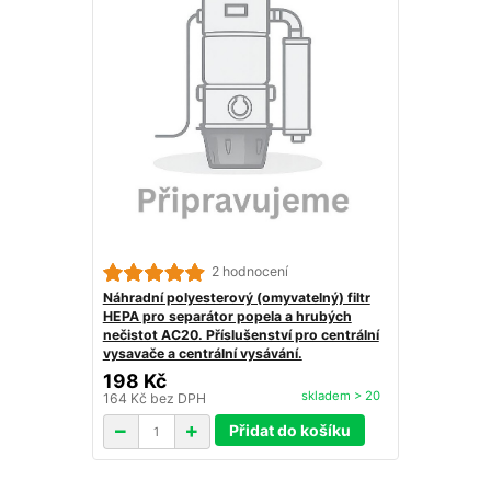
2 hodnocení
Náhradní polyesterový (omyvatelný) filtr
HEPA pro separátor popela a hrubých
nečistot AC20. Příslušenství pro centrální
vysavače a centrální vysávání.
198 Kč
skladem > 20
164 Kč
bez DPH
Přidat do košíku