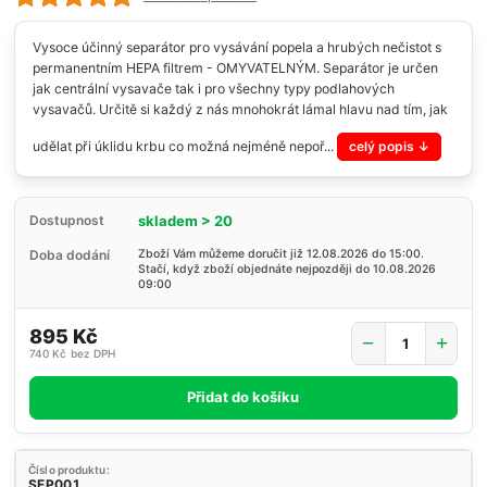
Vysoce účinný separátor pro vysávání popela a hrubých nečistot s
permanentním HEPA filtrem - OMYVATELNÝM. Separátor je určen
jak centrální vysavače tak i pro všechny typy podlahových
vysavačů. Určitě si každý z nás mnohokrát lámal hlavu nad tím, jak
udělat při úklidu krbu co možná nejméně nepoř...
celý popis
skladem > 20
Dostupnost
Doba dodání
Zboží Vám můžeme doručit již 12.08.2026 do 15:00.
Stačí, když zboží objednáte nejpozději do 10.08.2026
09:00
895 Kč
740 Kč
bez DPH
Přidat do košíku
Číslo produktu:
SEP001