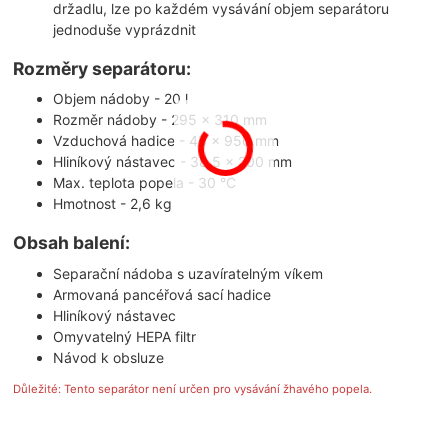
držadlu, lze po každém vysávání objem separátoru
jednoduše vyprázdnit
Rozměry separátoru:
Objem nádoby - 20 l
Rozměr nádoby - 295 x 310 mm
Vzduchová hadice - 45 x 950 mm
Hliníkový nástavec - 38,5 x 200 mm
Max. teplota popela - 30 °C
Hmotnost - 2,6 kg
Obsah balení:
Separační nádoba s uzavíratelným víkem
Armovaná pancéřová sací hadice
Hliníkový nástavec
Omyvatelný HEPA filtr
Návod k obsluze
Důležité: Tento separátor není určen pro vysávání žhavého popela.