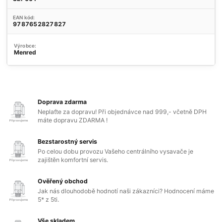
EAN kód:
9787652827827
Výrobce:
Menred
Doprava zdarma
Neplaťte za dopravu! Při objednávce nad 999,- včetně DPH
máte dopravu ZDARMA !
Bezstarostný servis
Po celou dobu provozu Vašeho centrálního vysavače je
zajištěn komfortní servis.
Ověřený obchod
Jak nás dlouhodobě hodnotí naši zákazníci? Hodnocení máme
5* z 5ti.
Vše skladem