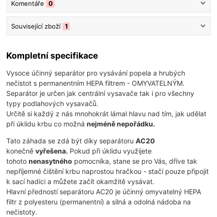
Komentáře
0
Související zboží
1
Kompletní specifikace
Vysoce účinný separátor pro vysávání popela a hrubých
nečistot s permanentním HEPA filtrem - OMYVATELNÝM.
Separátor je určen jak centrální vysavače tak i pro všechny
typy podlahových vysavačů.
Určitě si každý z nás mnohokrát lámal hlavu nad tím, jak udělat
při úklidu krbu co možná
nejméně nepořádku.
Tato záhada se zdá být díky separátoru
AC20
konečně
vyřešena.
Pokud při úklidu využijete
tohoto
nenasytného
pomocníka, stane se pro Vás, dříve tak
nepříjemné čištění krbu naprostou hračkou - stačí pouze připojit
k sací hadici a můžete začít okamžitě vysávat.
Hlavní předností separátoru AC20 je účinný omyvatelný HEPA
filtr z polyesteru (permanentní) a silná a odolná nádoba na
nečistoty.