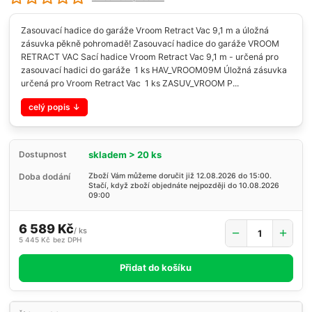
Zasouvací hadice do garáže Vroom Retract Vac 9,1 m a úložná
zásuvka pěkně pohromadě! Zasouvací hadice do garáže VROOM
RETRACT VAC Sací hadice Vroom Retract Vac 9,1 m - určená pro
zasouvací hadici do garáže 1 ks HAV_VROOM09M Úložná zásuvka
určená pro Vroom Retract Vac 1 ks ZASUV_VROOM P...
celý popis
skladem > 20 ks
Dostupnost
Doba dodání
Zboží Vám můžeme doručit již 12.08.2026 do 15:00.
Stačí, když zboží objednáte nejpozději do 10.08.2026
09:00
6 589 Kč
/
ks
5 445 Kč
bez DPH
Přidat do košíku