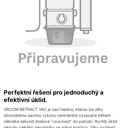
Perfektní řešení pro jednoduchý a
efektivní úklid.
VROOM RETRACT VAC je sací hadice, kterou lze díky
obrovskému sacímu výkonu centrálního vysavače během
několika sekund doslova "vcucnout" do potrubí. Rychlý úklid
jakkoliv velkého nepořádku se stává hračkou. Díky rychlosti