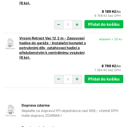
(8 ks).
8 189 Kč
/
ks
6 768 Kč
bez DPH
Přidat do košíku
Vroom Retract Vac 12,2 m - Zasouvací
skladem > 20 ks
hadice do garáže - Instalační komplet s
potrubními díly, zatahovací hadicí a
příslušenstvím k centrálnímu vysávání
(8 ks).
8 789 Kč
/
ks
7 264 Kč
bez DPH
Přidat do košíku
Doprava zdarma
Neplaťte za dopravu! Při objednávce nad 999,- včetně DPH
máte dopravu ZDARMA !