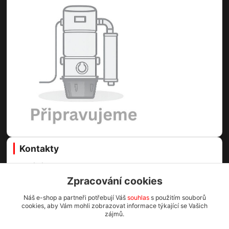
Kontakty
Centrální vysavače Online
Zpracování cookies
Martin Voda
Náš e-shop a partneři potřebují Váš
souhlas
s použitím souborů
+420 773 99 60 89
cookies, aby Vám mohli zobrazovat informace týkající se Vašich
(Po-Pá, 8-16.30 hod.)
zájmů.
info@cv1.cz