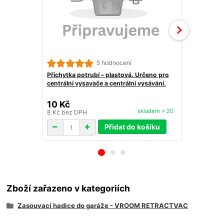
5 hodnocení
Příchytka potrubí – plastová. Určeno pro
Oblouk Retra
centrální vysavače a centrální vysávání.
povrchem. U
zdi.
10 Kč
349 Kč
skladem > 20
8 Kč
bez DPH
288 Kč
bez 
Přidat do košíku
Zboží zařazeno v kategoriích
Zasouvací hadice do garáže - VROOM RETRACTVAC