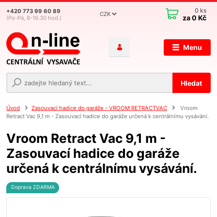
0
ks
+420 773 99 60 89
CZK
za
0 Kč
(Po-Pá, 8-16.30 hod.)
Menu
Hledat
Úvod
Zasouvací hadice do garáže - VROOM RETRACTVAC
Vroom
Retract Vac 9,1 m - Zasouvací hadice do garáže určená k centrálnímu vysávání.
Vroom Retract Vac 9,1 m -
Zasouvací hadice do garáže
určená k centrálnímu vysávání.
Doprava ZDARMA