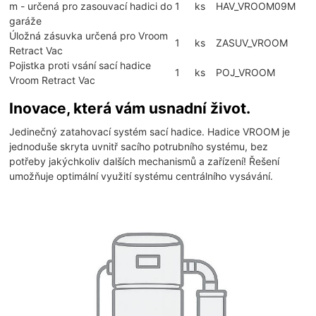
m - určená pro zasouvací hadici do
1
ks
HAV_VROOM09M
garáže
Úložná zásuvka určená pro Vroom
1
ks
ZASUV_VROOM
Retract Vac
Pojistka proti vsání sací hadice
1
ks
POJ_VROOM
Vroom Retract Vac
Inovace, která vám usnadní život.
Jedinečný zatahovací systém sací hadice. Hadice VROOM je
jednoduše skryta uvnitř sacího potrubního systému, bez
potřeby jakýchkoliv dalších mechanismů a zařízení! Řešení
umožňuje optimální využití systému centrálního vysávání.