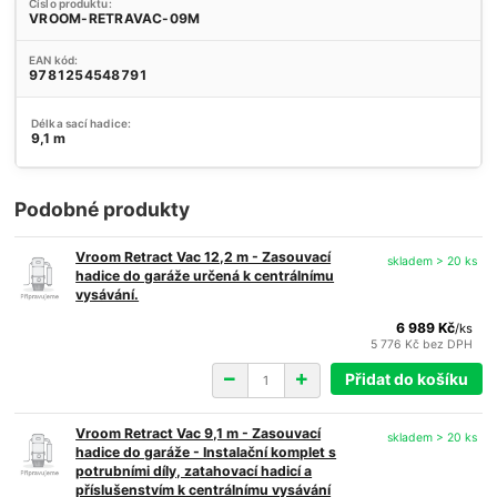
Číslo produktu:
VROOM-RETRAVAC-09M
EAN kód:
9781254548791
Délka sací hadice:
9,1 m
Podobné produkty
Vroom Retract Vac 12,2 m - Zasouvací
skladem > 20 ks
hadice do garáže určená k centrálnímu
vysávání.
6 989 Kč
/
ks
5 776 Kč
bez DPH
Přidat do košíku
Vroom Retract Vac 9,1 m - Zasouvací
skladem > 20 ks
hadice do garáže - Instalační komplet s
potrubními díly, zatahovací hadicí a
příslušenstvím k centrálnímu vysávání