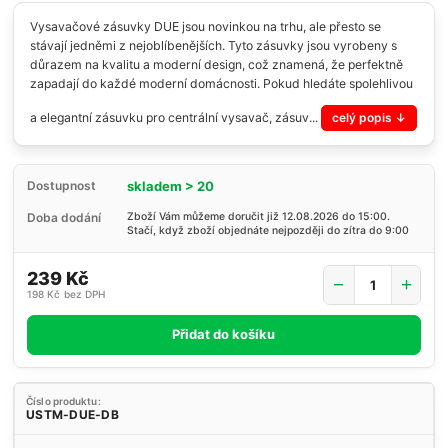
Vysavačové zásuvky DUE jsou novinkou na trhu, ale přesto se
stávají jedněmi z nejoblíbenějších. Tyto zásuvky jsou vyrobeny s
důrazem na kvalitu a moderní design, což znamená, že perfektně
zapadají do každé moderní domácnosti. Pokud hledáte spolehlivou
a elegantní zásuvku pro centrální vysavač, zásuv...
celý popis
skladem > 20
Dostupnost
Doba dodání
Zboží Vám můžeme doručit již 12.08.2026 do 15:00.
Stačí, když zboží objednáte nejpozději do zítra do 9:00
239 Kč
198 Kč
bez DPH
Přidat do košíku
Číslo produktu:
USTM-DUE-DB