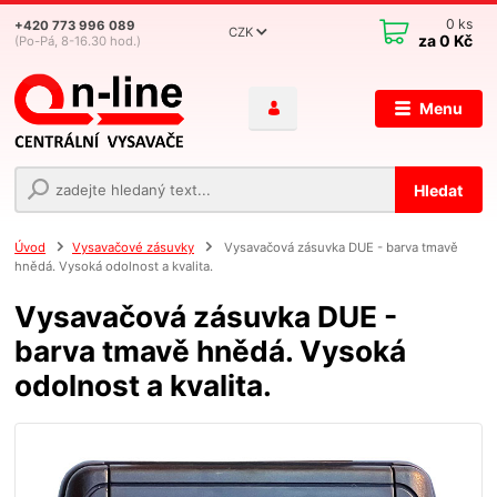
0
ks
+420 773 996 089
CZK
za
0 Kč
(Po-Pá, 8-16.30 hod.)
Menu
Hledat
Úvod
Vysavačové zásuvky
Vysavačová zásuvka DUE - barva tmavě
hnědá. Vysoká odolnost a kvalita.
Vysavačová zásuvka DUE -
barva tmavě hnědá. Vysoká
odolnost a kvalita.