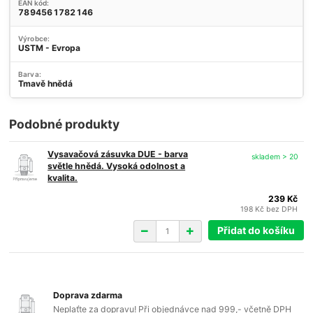
EAN kód:
7894561782146
Výrobce:
USTM - Evropa
Barva:
Tmavě hnědá
Podobné produkty
Vysavačová zásuvka DUE - barva
skladem > 20
světle hnědá. Vysoká odolnost a
kvalita.
239 Kč
198 Kč
bez DPH
Přidat do košíku
Doprava zdarma
Neplaťte za dopravu! Při objednávce nad 999,- včetně DPH