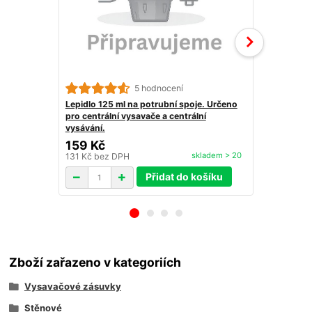
5 hodnocení
Lepidlo 125 ml na potrubní spoje. Určeno
Zásuvková o
pro centrální vysavače a centrální
nepřilnavý
vysávání.
159 Kč
44 Kč
skladem > 20
131 Kč
bez DPH
36 Kč
bez D
Přidat do košíku
Zboží zařazeno v kategoriích
Vysavačové zásuvky
Stěnové