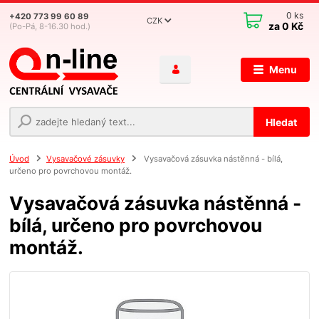
0
ks
+420 773 99 60 89
CZK
za
0 Kč
(Po-Pá, 8-16.30 hod.)
Menu
Hledat
Úvod
Vysavačové zásuvky
Vysavačová zásuvka nástěnná - bílá,
určeno pro povrchovou montáž.
Vysavačová zásuvka nástěnná -
bílá, určeno pro povrchovou
montáž.