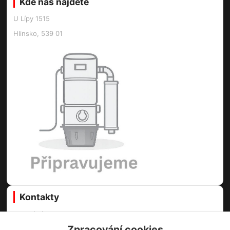
Kde nás najdete
U Lípy 1515
Hlinsko, 539 01
Kontakty
Centrální vysavače Online
Zpracování cookies