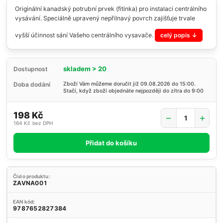
Originální kanadský potrubní prvek (fitinka) pro instalaci centrálního
vysávání. Speciálně upravený nepřilnavý povrch zajišťuje trvale
vyšší účinnost sání Vašeho centrálního vysavače.
celý popis
skladem > 20
Dostupnost
Doba dodání
Zboží Vám můžeme doručit již 09.08.2026 do 15:00.
Stačí, když zboží objednáte nejpozději do zítra do 9:00
198 Kč
164 Kč
bez DPH
Přidat do košíku
Číslo produktu:
ZAVNA001
EAN kód:
9787652827384