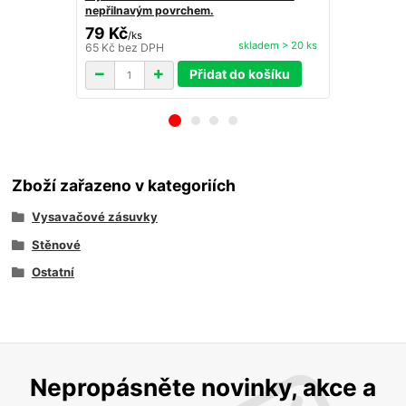
nepřilnavým povrchem.
79 Kč
29 Kč
/
ks
skladem > 20 ks
65 Kč
bez DPH
24 Kč
bez D
Přidat do košíku
Zboží zařazeno v kategoriích
Vysavačové zásuvky
Stěnové
Ostatní
Nepropásněte novinky, akce a