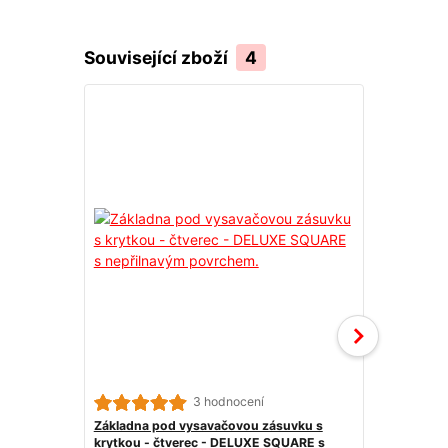
Související zboží
4
3 hodnocení
Základna pod vysavačovou zásuvku s
Ostré kolen
krytkou - čtverec - DELUXE SQUARE s