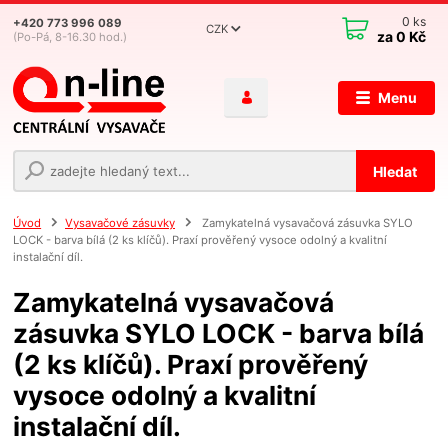
0
ks
+420 773 996 089
CZK
za
0 Kč
(Po-Pá, 8-16.30 hod.)
Menu
Hledat
Úvod
Vysavačové zásuvky
Zamykatelná vysavačová zásuvka SYLO
LOCK - barva bílá (2 ks klíčů). Praxí prověřený vysoce odolný a kvalitní
instalační díl.
Zamykatelná vysavačová
zásuvka SYLO LOCK - barva bílá
(2 ks klíčů). Praxí prověřený
vysoce odolný a kvalitní
instalační díl.