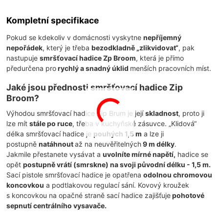
Kompletní specifikace
Pokud se kdekoliv v domácnosti vyskytne
nepříjemný
nepořádek
, který je třeba
bezodkladně „zlikvidovat“
, pak
nastupuje
smršťovací hadice Zp Broom
, která je přímo
předurčena pro
rychlý a snadný úklid
menších pracovních míst.
Jaké jsou přednosti smršťovací hadice Zip
Broom?
Výhodou smršťovací hadice Zip Brum je její
skladnost
, proto ji
lze mít
stále po ruce
, třeba v kuchyňské zásuvce. „Klidová“
délka smršťovací hadice je
pouhých 1,5 m
a lze ji
postupně
natáhnout
až na neuvěřitelných
9 m délky
.
Jakmile přestanete vysávat a
uvolníte mírné napětí,
hadice se
opět
postupně vrátí (smrskne) na svoji původní délku - 1,5 m.
Sací pistole smršťovací hadice je opatřena
odolnou chromovou
koncovkou
a podtlakovou regulací sání. Kovový kroužek
s koncovkou na opačné straně sací hadice zajišťuje
pohotové
sepnutí centrálního vysavače.