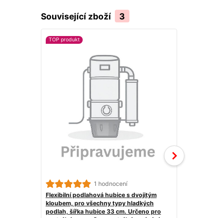
Související zboží
3
TOP produkt
1 hodnocení
Flexibilní podlahová hubice s dvojitým
Věšák pro sn
kloubem, pro všechny typy hladkých
stěnový. Ur
podlah, šířka hubice 33 cm. Určeno pro
centrální vy