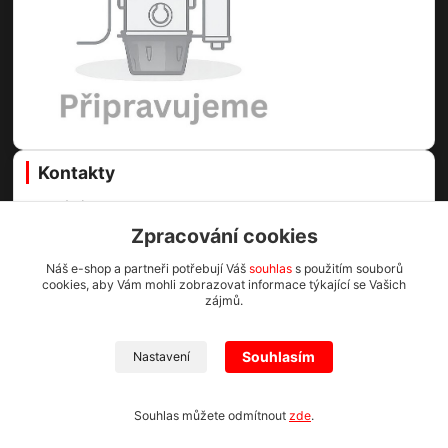
Kontakty
Centrální vysavače Online
Zpracování cookies
Martin Voda
Náš e-shop a partneři potřebují Váš
souhlas
s použitím souborů
+420 773 99 60 89
cookies, aby Vám mohli zobrazovat informace týkající se Vašich
(Po-Pá, 8-16.30 hod.)
zájmů.
info@cv1.cz
Souhlasím
Nastavení
Centrální vysavače Online 2023
Souhlas můžete odmítnout
zde
.
Vytvořeno na
Eshop-rychle.cz