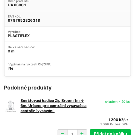
Číslo produktu:
HAXS001
EAN kód:
9787652826318
Výrobce:
PLASTIFLEX
Délka sací hadice:
9 m
Vypínač na rukojeti ON/OFF:
Ne
Podobné produkty
Smršťovací hadice Zip Broom 1m ->
skladem > 20 ks
6m. Určeno pro centrální vysavače a
centrální vysávání.
1 290 Kč
/
ks
1 066 Kč
bez DPH
Přidat do košíku