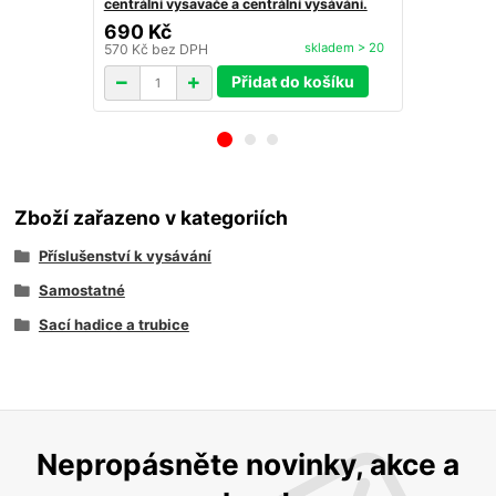
centrální vysavače a centrální vysávání.
690 Kč
149 Kč
skladem > 20
570 Kč
bez DPH
123 Kč
bez 
Přidat do košíku
Zboží zařazeno v kategoriích
Příslušenství k vysávání
Samostatné
Sací hadice a trubice
Nepropásněte novinky, akce a