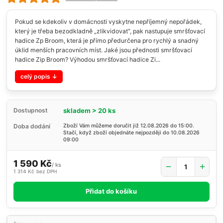
Pokud se kdekoliv v domácnosti vyskytne nepříjemný nepořádek,
který je třeba bezodkladně „zlikvidovat“, pak nastupuje smršťovací
hadice Zp Broom, která je přímo předurčena pro rychlý a snadný
úklid menších pracovních míst. Jaké jsou přednosti smršťovací
hadice Zip Broom? Výhodou smršťovací hadice Zi...
celý popis
skladem > 20 ks
Dostupnost
Doba dodání
Zboží Vám můžeme doručit již 12.08.2026 do 15:00.
Stačí, když zboží objednáte nejpozději do 10.08.2026
09:00
1 590 Kč
/
ks
1 314 Kč
bez DPH
Přidat do košíku