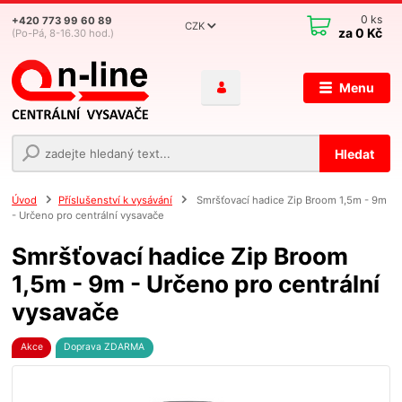
0
ks
+420 773 99 60 89
CZK
za
0 Kč
(Po-Pá, 8-16.30 hod.)
Menu
Hledat
Úvod
Příslušenství k vysávání
Smršťovací hadice Zip Broom 1,5m - 9m
- Určeno pro centrální vysavače
Smršťovací hadice Zip Broom
1,5m - 9m - Určeno pro centrální
vysavače
Akce
Doprava ZDARMA