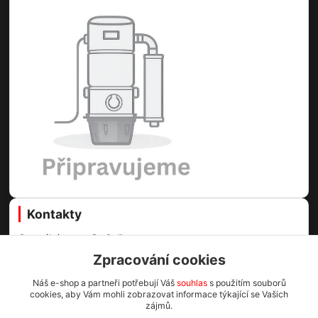
Kontakty
Centrální vysavače Online
Zpracování cookies
Martin Voda
+420 773 996 089
Náš e-shop a partneři potřebují Váš
souhlas
s použitím souborů
cookies, aby Vám mohli zobrazovat informace týkající se Vašich
(Po-Pá, 8-16.30 hod.)
zájmů.