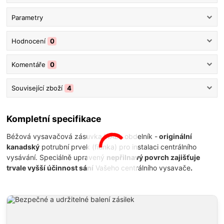
Parametry
Hodnocení
0
Komentáře
0
Související zboží
4
Kompletní specifikace
Béžová vysavačová zásuvka WALL obdelník -
originální
kanadský
potrubní prvek (fitinka) pro instalaci centrálního
vysávání. Speciálně upravený
nepřilnavý povrch zajišťuje
trvale vyšší účinnost sání
Vašeho centrálního vysavače
.