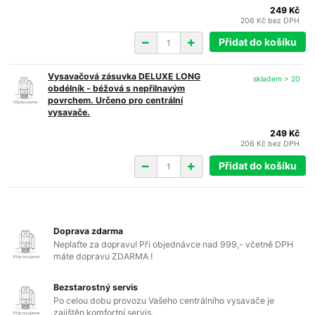
249 Kč
206 Kč
bez DPH
Přidat do košíku
Vysavačová zásuvka DELUXE LONG
skladem > 20
obdélník - béžová s nepřilnavým
povrchem. Určeno pro centrální
vysavače.
249 Kč
206 Kč
bez DPH
Přidat do košíku
Doprava zdarma
Neplaťte za dopravu! Při objednávce nad 999,- včetně DPH
máte dopravu ZDARMA !
Bezstarostný servis
Po celou dobu provozu Vašeho centrálního vysavače je
zajištěn komfortní servis.