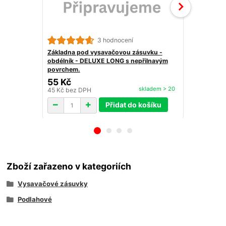
3 hodnocení
Základna pod vysavačovou zásuvku -
Ostré kolen
obdélník - DELUXE LONG s nepřilnavým
povrchem.
55 Kč
29 Kč
skladem > 20
45 Kč
bez DPH
24 Kč
bez D
Přidat do košíku
Zboží zařazeno v kategoriích
Vysavačové zásuvky
Podlahové