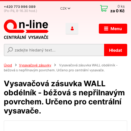
0
ks
+420 773 996 089
CZK
za
0 Kč
(Po-Pá, 8-16.30 hod.)
Menu
Hledat
Úvod
Vysavačové zásuvky
Vysavačová zásuvka WALL obdélník -
béžová s nepřilnavým povrchem. Určeno pro centrální vysavače.
Vysavačová zásuvka WALL
obdélník - béžová s nepřilnavým
povrchem. Určeno pro centrální
vysavače.