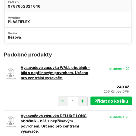
EAN kód:
9787652321646
Výrobce:
PLASTIFLEX
Barva:
Béžová
Podobné produkty
Vysavačová zásuvka WALL obdélník -
skladem > 20
bílá s nepřilnavým povrchem. Určeno
pro centrální vysavače.
249 Kč
206 Kč
bez DPH
Přidat do košíku
Vysavačová zásuvka DELUXE LONG
skladem > 20
obdélník - bílá s nepřilnavým
povrchem. Určeno pro centrální
vysavače.