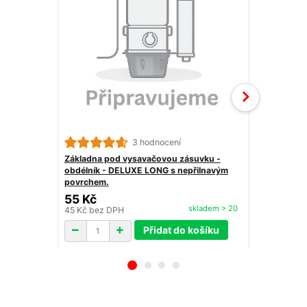
3 hodnocení
Základna pod vysavačovou zásuvku -
Ostré kolen
obdélník - DELUXE LONG s nepřilnavým
povrchem.
55 Kč
29 Kč
skladem > 20
45 Kč
bez DPH
24 Kč
bez D
Přidat do košíku