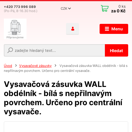
0
ks
+420 773 996 089
CZK
za
0 Kč
(Po-Pá, 8-16.30 hod.)
Menu
Hledat
Úvod
Vysavačové zásuvky
Vysavačová zásuvka WALL obdélník - bílá s
nepřilnavým povrchem. Určeno pro centrální vysavače.
Vysavačová zásuvka WALL
obdélník - bílá s nepřilnavým
povrchem. Určeno pro centrální
vysavače.