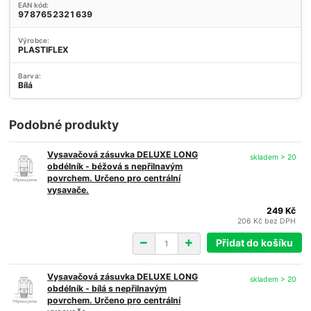
EAN kód:
9787652321639
Výrobce:
PLASTIFLEX
Barva:
Bílá
Podobné produkty
Vysavačová zásuvka DELUXE LONG
skladem > 20
obdélník - béžová s nepřilnavým
povrchem. Určeno pro centrální
vysavače.
249 Kč
206 Kč
bez DPH
Přidat do košíku
Vysavačová zásuvka DELUXE LONG
skladem > 20
obdélník - bílá s nepřilnavým
povrchem. Určeno pro centrální