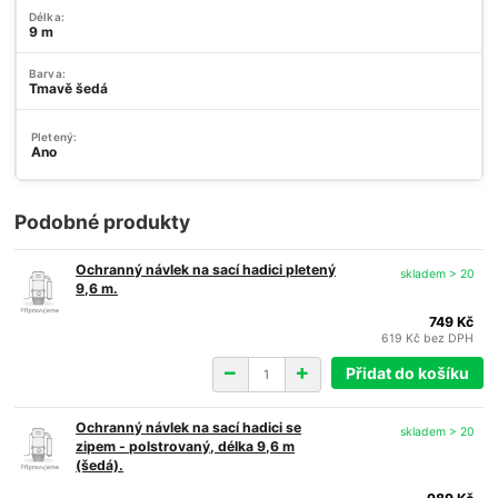
Délka:
9 m
Barva:
Tmavě šedá
Pletený:
Ano
Podobné produkty
Ochranný návlek na sací hadici pletený
skladem > 20
9,6 m.
749 Kč
619 Kč
bez DPH
Přidat do košíku
Ochranný návlek na sací hadici se
skladem > 20
zipem - polstrovaný, délka 9,6 m
(šedá).