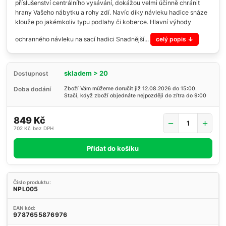
příslušenství centrálního vysávání, dokážou velmi účinně chránit
hrany Vašeho nábytku a rohy zdí. Navíc díky návleku hadice snáze
klouže po jakémkoliv typu podlahy či koberce. Hlavní výhody
ochranného návleku na sací hadici Snadnější...
celý popis
skladem > 20
Dostupnost
Doba dodání
Zboží Vám můžeme doručit již 12.08.2026 do 15:00.
Stačí, když zboží objednáte nejpozději do zítra do 9:00
849 Kč
702 Kč
bez DPH
Přidat do košíku
Číslo produktu:
NPL005
EAN kód:
9787655876976