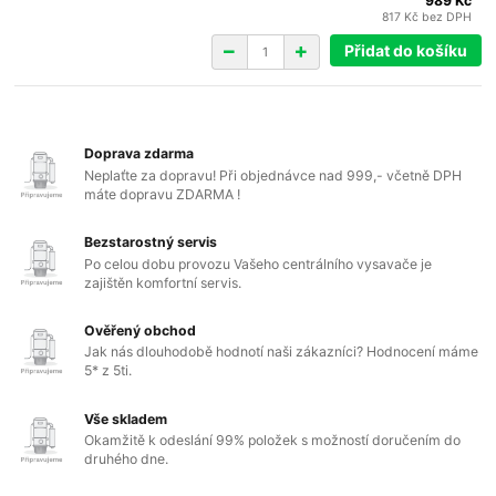
989 Kč
817 Kč
bez DPH
Přidat do košíku
Doprava zdarma
Neplaťte za dopravu! Při objednávce nad 999,- včetně DPH
máte dopravu ZDARMA !
Bezstarostný servis
Po celou dobu provozu Vašeho centrálního vysavače je
zajištěn komfortní servis.
Ověřený obchod
Jak nás dlouhodobě hodnotí naši zákazníci? Hodnocení máme
5* z 5ti.
Vše skladem
Okamžitě k odeslání 99% položek s možností doručením do
druhého dne.