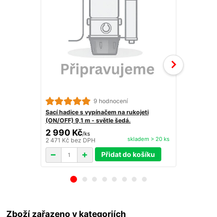
9 hodnocení
Sací hadice
ergonomickou
Sací hadice s vypínačem na rukojeti
(černá/stříb
(ON/OFF) 9,1 m - světle šedá.
2 990 Kč
2 990 K
/
ks
skladem > 20 ks
2 471 Kč
bez DPH
2 471 Kč
bez
Přidat do košíku
Zboží zařazeno v kategoriích