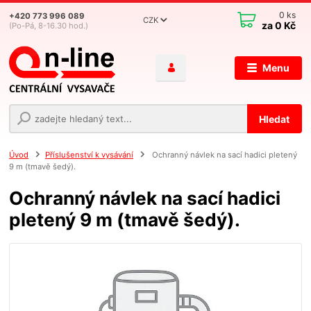
0
ks
+420 773 996 089
CZK
za
0 Kč
(Po-Pá, 8-16.30 hod.)
Menu
Hledat
Úvod
Příslušenství k vysávání
Ochranný návlek na sací hadici pletený
9 m (tmavě šedý).
Ochranný návlek na sací hadici
pletený 9 m (tmavě šedý).