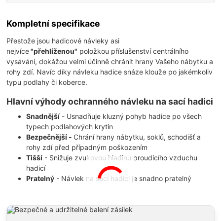
Kompletní specifikace
Přestože jsou hadicové návleky asi
nejvíce
"přehlíženou"
položkou příslušenství centrálního
vysávání, dokážou velmi účinně chránit hrany Vašeho nábytku a
rohy zdí. Navíc díky návleku hadice snáze klouže po jakémkoliv
typu podlahy či koberce.
Hlavní výhody ochranného návleku na sací hadici
Snadnější
- Usnadňuje kluzný pohyb hadice po všech
typech podlahových krytin
Bezpečnější -
Chrání hrany nábytku, soklů, schodišť a
rohy zdí před případným poškozením
Tišší
- Snižuje zvukovou hladinu proudícího vzduchu
hadicí
Pratelný
- Návlek na sací hadici je snadno pratelný