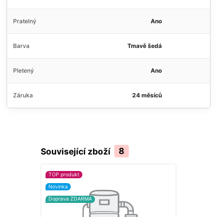
Pratelný
Ano
Barva
Tmavě šedá
Pletený
Ano
Záruka
24 měsíců
Související zboží
8
TOP produkt
Doprava ZD
Novinka
Doprava ZDARMA