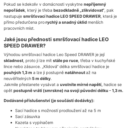
Pokud se kdekoliv v domácnosti vyskytne
nepříjemný
nepořádek
, který je třeba
bezodkladně „zlikvidovat“
, pak
nastupuje
smršťovací hadice LEO SPEED DRAWER
, která je
přímo předurčena pro
rychlý a snadný úklid
menších
pracovních míst.
Jaké jsou přednosti smršťovací hadice LEO
SPEED DRAWER?
Výhodou smršťovací hadice Leo Speed DRAWER je její
skladnost
, proto ji lze mít
stále po ruce
, třeba v kuchyňské
lince nebo zásuvce. „Klidová“ délka smršťovací hadice je
pouhých 1,3 m
a lze ji postupně
natáhnout
až na
neuvěřitelných
5 m délky
.
Jakmile přestanete vysávat a
uvolníte mírné napětí,
hadice se
opět
postupně vrátí (smrskne) na svoji původní délku - 1,3 m.
Dodávané příslušenství (je součástí dodávky):
Sací hadice s možností prodloužení až na 5 m
Sací zásuvka
Kazeta s vypínačem