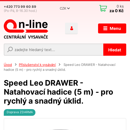
0
ks
+420 773 99 60 89
CZK
za
0 Kč
(Po-Pá, 8-16.30 hod.)
Menu
Hledat
Úvod
Příslušenství k vysávání
Speed Leo DRAWER - Natahovací
hadice (5 m) - pro rychlý a snadný úklid.
Speed Leo DRAWER -
Natahovací hadice (5 m) - pro
rychlý a snadný úklid.
Doprava ZDARMA