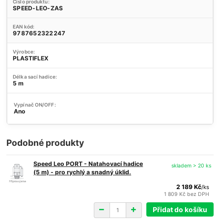
Číslo produktu:
SPEED-LEO-ZAS
EAN kód:
9787652322247
Výrobce:
PLASTIFLEX
Délka sací hadice:
5 m
Vypínač ON/OFF:
Ano
Podobné produkty
Speed Leo PORT - Natahovací hadice
skladem > 20 ks
(5 m) - pro rychlý a snadný úklid.
2 189 Kč
/
ks
1 809 Kč
bez DPH
Přidat do košíku