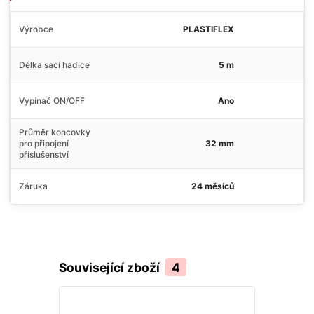
Výrobce
PLASTIFLEX
Délka sací hadice
5 m
Vypínač ON/OFF
Ano
Průměr koncovky
pro připojení
32 mm
příslušenství
Záruka
24 měsíců
Související zboží
4