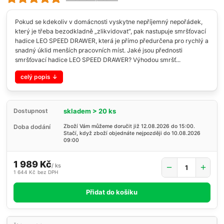
Pokud se kdekoliv v domácnosti vyskytne nepříjemný nepořádek,
který je třeba bezodkladně „zlikvidovat“, pak nastupuje smršťovací
hadice LEO SPEED DRAWER, která je přímo předurčena pro rychlý a
snadný úklid menších pracovních míst. Jaké jsou přednosti
smršťovací hadice LEO SPEED DRAWER? Výhodou smršť...
celý popis
skladem > 20 ks
Dostupnost
Doba dodání
Zboží Vám můžeme doručit již 12.08.2026 do 15:00.
Stačí, když zboží objednáte nejpozději do 10.08.2026
09:00
1 989 Kč
/
ks
1 644 Kč
bez DPH
Přidat do košíku