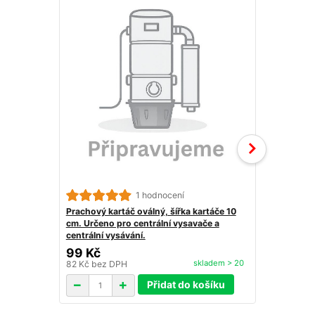
1 hodnocení
Štěrbinová 
pro centráln
Prachový kartáč oválný, šířka kartáče 10
vysávání.
cm. Určeno pro centrální vysavače a
centrální vysávání.
99 Kč
89 Kč
skladem > 20
82 Kč
bez DPH
74 Kč
bez D
Přidat do košíku