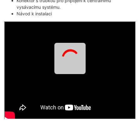
Konektor s trubkou pro připojení k centrálnímu
vysávacímu systému.
Návod k instalaci