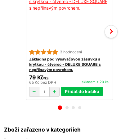
3 hodnocení
Základna pod vysavačovou zásuvku s
Ostré kolen
krytkou - čtverec - DELUXE SQUARE s
nepřilnavým povrchem.
79 Kč
29 Kč
/
ks
skladem > 20 ks
65 Kč
bez DPH
24 Kč
bez D
Přidat do košíku
Zboží zařazeno v kategoriích