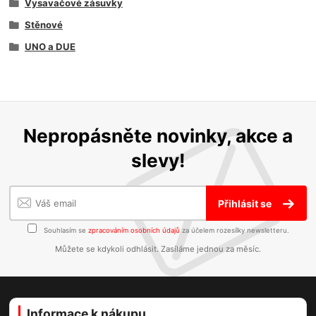
Vysavačové zásuvky
Stěnové
UNO a DUE
Nepropásněte novinky, akce a
slevy!
Přihlásit se
Souhlasím se
zpracováním osobních údajů
za účelem rozesílky newsletteru.
Můžete se kdykoli odhlásit. Zasíláme jednou za měsíc.
Informace k nákupu