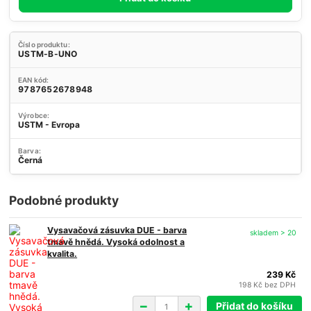
Číslo produktu:
USTM-B-UNO
EAN kód:
9787652678948
Výrobce:
USTM - Evropa
Barva:
Černá
Podobné produkty
Vysavačová zásuvka DUE - barva
skladem > 20
tmavě hnědá. Vysoká odolnost a
kvalita.
239 Kč
198 Kč
bez DPH
Přidat do košíku