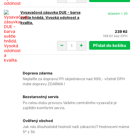
Vysavačová zásuvka DUE - barva
skladem > 20
světle hnědá. Vysoká odolnost a
kvalita.
239 Kč
198 Kč
bez DPH
Přidat do košíku
Doprava zdarma
Neplaťte za dopravu! Při objednávce nad 999,- včetně DPH
máte dopravu ZDARMA !
Bezstarostný servis
Po celou dobu provozu Vašeho centrálního vysavače je
zajištěn komfortní servis.
Ověřený obchod
Jak nás dlouhodobě hodnotí naši zákazníci? Hodnocení máme
5* z 5ti.