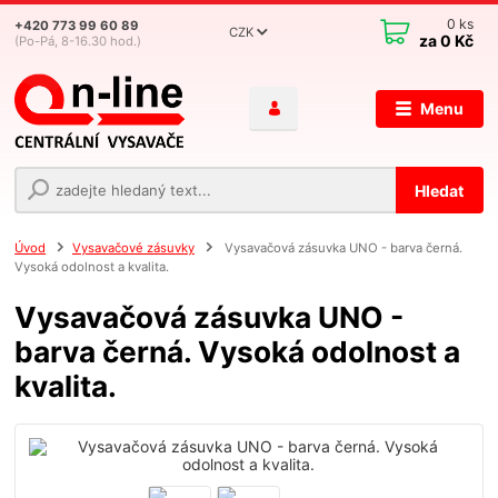
0
ks
+420 773 99 60 89
CZK
za
0 Kč
(Po-Pá, 8-16.30 hod.)
Menu
Hledat
Úvod
Vysavačové zásuvky
Vysavačová zásuvka UNO - barva černá.
Vysoká odolnost a kvalita.
Vysavačová zásuvka UNO -
barva černá. Vysoká odolnost a
kvalita.