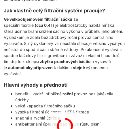
Jak vlastně celý filtrační systém pracuje?
Ve velkoobjemovém filtrační sáčku
ze
speciální textilie
(cca 6,4 l)
je elektrostaticky nabitá mřížka,
která účinně brání snížení sacího výkonu v průběhu jeho plnění.
Výsledkem je zcela bezúdržbový roční provoz centrálního
vysavače.
Silný cyklonový vír neustále stlačuje většinu vysátých
nečistot do spodní části sběrné nádoby. Po ukončení vysávání
spadne kuželový filtr s gravitačním závažím vlastní tíhou dolů,
tím dojde k oklep
u zbytku prachových částic
a vysavač
je
automaticky připraven
k dalšímu
stejně
výkonnému
vysávání.
Hlavní výhody a přednosti
benefit - vydrží přibližně
roční
provoz bez jakékoliv
údržby
velká kapacita filtračního sáčku
vysoká filtrační účinnost - HEPA filtrace
snadná a rychlá údržba
antibakteriální úprava - zabraňuje růstu plísní