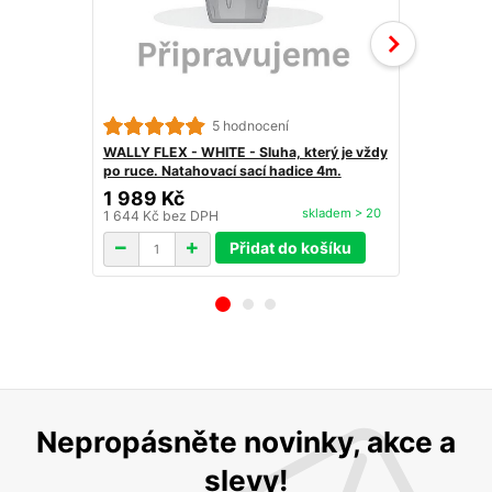
5 hodnocení
WALLY FLEX 
po ruce. Nat
WALLY FLEX - WHITE - Sluha, který je vždy
po ruce. Natahovací sací hadice 4m.
1 989 Kč
3 398 K
skladem > 20
1 644 Kč
bez DPH
2 808 Kč
be
Přidat do košíku
Nepropásněte novinky, akce a
slevy!