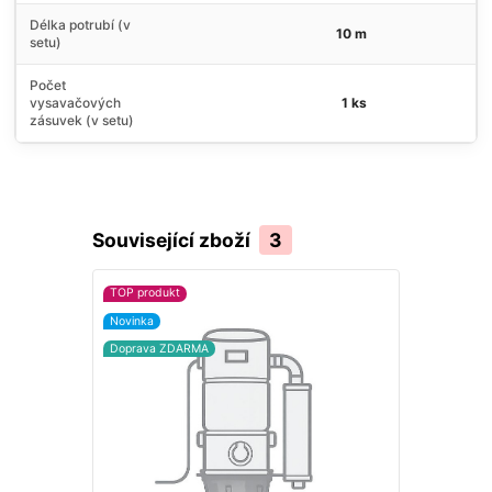
Délka potrubí (v
10 m
setu)
Počet
vysavačových
1 ks
zásuvek (v setu)
Související zboží
3
TOP produkt
TOP produkt
Novinka
Novinka
Doprava ZDARMA
Doprava ZD