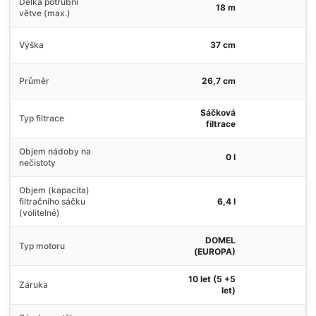
Délka potrubní
18 m
větve (max.)
Výška
37 cm
Průměr
26,7 cm
Sáčková
Typ filtrace
filtrace
Objem nádoby na
0 l
nečistoty
Objem (kapacita)
filtračního sáčku
6,4 l
(volitelné)
DOMEL
Typ motoru
(EUROPA)
10 let (5 +5
Záruka
let)