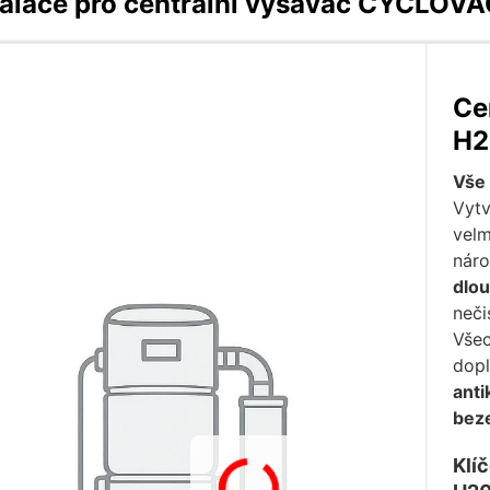
talace pro centrální vysavač CYCLOVA
Ce
H
Vše 
Vytv
vel
náro
dlo
neči
Všec
dopl
anti
bez
Klí