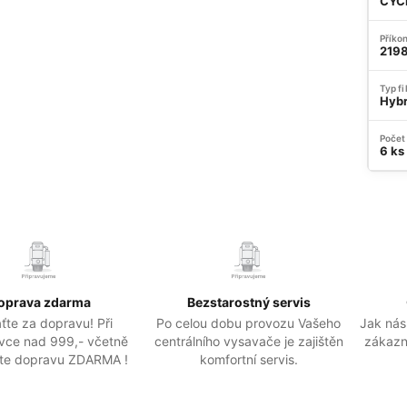
CYC
Příkon
219
Typ fi
Hybr
Počet
6 ks
oprava zdarma
Bezstarostný servis
ťte za dopravu! Při
Po celou dobu provozu Vašeho
Jak nás
vce nad 999,- včetně
centrálního vysavače je zajištěn
zákazn
te dopravu ZDARMA !
komfortní servis.