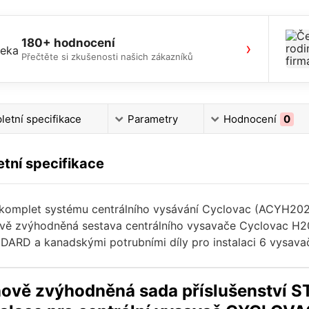
180+ hodnocení
›
Přečtěte si zkušenosti našich zákazníků
etní specifikace
Parametry
Hodnocení
0
tní specifikace
 komplet systému centrálního vysávání Cyclovac (ACYH
ě zvýhodněná sestava centrálního vysavače Cyclovac H202
ARD a kanadskými potrubními díly pro instalaci 6 vysava
ově zvýhodněná sada příslušenství 