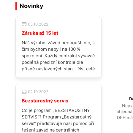
Novinky
03.10.2022
Záruka až 15 let
Náš výrobní závod neopouští nic, s
čím bychom nebyli na 100 %
spokojeni. Každý centrální vysavač
podléhá precizní kontrole dle
přísně nastavených stan...
číst celé
02.10.2022
D
Bezstarostný servis
Nepla
Co je program „BEZSTAROSTNÝ
objedná
SERVIS“? Program „Bezstarostný
DPH má
servis“ představuje naši pomoc při
řešení závad na centrálních