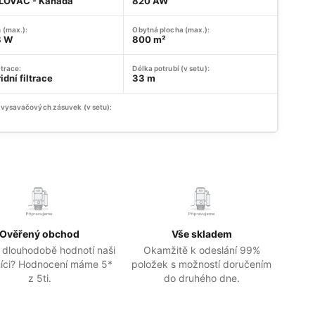
LOVAC - Kanada
820 AW
 (max.):
Obytná plocha (max.):
8 W
800 m²
ltrace:
Délka potrubí (v setu):
idní filtrace
33 m
 vysavačových zásuvek (v setu):
Ověřený obchod
Vše skladem
 dlouhodobě hodnotí naši
Okamžitě k odeslání 99%
íci? Hodnocení máme 5*
položek s možností doručením
z 5ti.
do druhého dne.