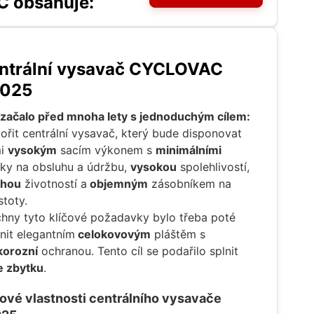
C obsahuje:
ntrální vysavač CYCLOVAC
2025
začalo před mnoha lety s jednoduchým cílem:
ořit centrální vysavač, který bude disponovat
mi
vysokým
sacím výkonem s
minimálními
ky na obsluhu a údržbu,
vysokou
spolehlivostí,
uhou
životností a
objemným
zásobníkem na
stoty.
hny tyto klíčové požadavky bylo třeba poté
nit elegantním
celokovovým
pláštěm s
korozní
ochranou. Tento cíl se podařilo splnit
e zbytku
.
čové vlastnosti centrálního vysavače