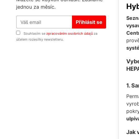
Hyb
jednou za měsíc.
Sezna
Přihlásit se
vysav
Cent
Souhlasím se
zpracováním osobních údajů
za
prově
účelem rozesílky newsletteru.
syst
Vybe
HEPA
1. S
Perm
vyrob
pokry
ulpív
Jak 