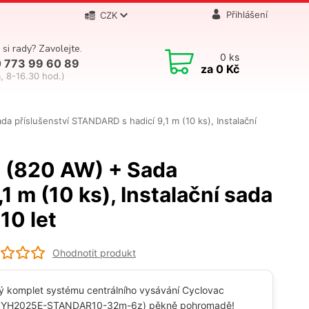
Přihlášení
CZK
 si rady? Zavolejte.
0
ks
 773 99 60 89
za
0 Kč
, 8-16.30 hod.)
 příslušenství STANDARD s hadicí 9,1 m (10 ks), Instalační
 (820 AW) + Sada
 m (10 ks), Instalační sada
10 let
Ohodnotit produkt
ý komplet systému centrálního vysávání Cyclovac
CYH2025E-STANDAR10-32m-6z) pěkně pohromadě!