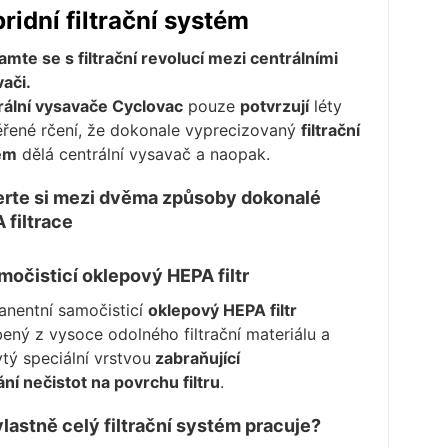
ridní filtrační systém
mte se s filtrační revolucí mezi centrálními
ači.
rální vysavače Cyclovac
pouze
potvrzují
léty
řené rčení, že dokonale vyprecizovaný
filtrační
ém
dělá centrální vysavač a naopak.
rte si mezi dvěma způsoby dokonalé
 filtrace
amočisticí oklepový HEPA filtr
anentní samočisticí
oklepový HEPA filtr
ený z vysoce odolného filtrační materiálu a
tý speciální vrstvou
zabraňující
ání nečistot na povrchu filtru
.
vlastně celý filtrační systém pracuje?