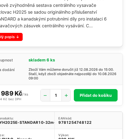
ově zvýhodněná sestava centrálního vysavače
lovac H2025 se sadou originálního příslušenství
NDARD a kanadskými potrubními díly pro instalaci 6
avačových zásuvek centrálního vysávání. C...
elý popis
skladem 6 ks
tupnost
 dodání
Zboží Vám můžeme doručit již 12.08.2026 do 15:00.
Stačí, když zboží objednáte nejpozději do 10.08.2026
09:00
 989 Kč
/
ks
Přidat do košíku
64 Kč
bez DPH
produktu:
EAN kód:
YH2025E-STANDAR10-32m-6z
9781254748122
ce:
Výkon: