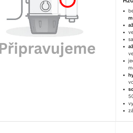
H2
b
m
a
v
s
a
ve
j
m
hy
vo
so
5
v
z