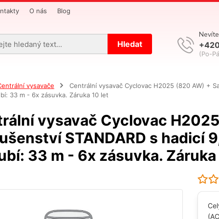
ntakty
O nás
Blog
Nevíte
Hledat
+420
(Po-Pá
Centrální vysavače
Centrální vysavač Cyclovac H2025 (820 AW) + Sada
bí: 33 m - 6x zásuvka. Záruka 10 let
rální vysavač Cyclovac H2025
lušenství STANDARD s hadicí 9,1
ubí: 33 m - 6x zásuvka. Záruka 
Cel
(A