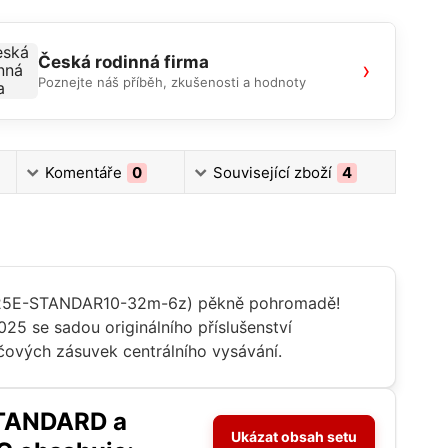
Česká rodinná firma
›
Poznejte náš příběh, zkušenosti a hodnoty
Komentáře
0
Související zboží
4
2025E-STANDAR10-32m-6z) pěkně pohromadě!
5 se sadou originálního příslušenství
čových zásuvek centrálního vysávání.
STANDARD a
Ukázat obsah setu