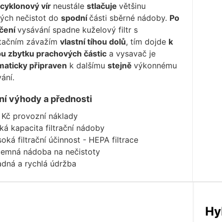
 cyklonový vír
neustále
stlačuje
většinu
ých nečistot do
spodní
části sběrné nádoby.
Po
čení
vysávání spadne kuželový filtr s
itačním závažím
vlastní tíhou dolů
, tím dojde
k
pu zbytku prachových částic
a vysavač je
maticky připraven
k dalšímu
stejně
výkonnému
ání.
ní výhody a přednosti
- Kč provozní náklady
ká kapacita filtrační nádoby
oká filtrační účinnost - HEPA filtrace
jemná nádoba na nečistoty
adná a rychlá údržba
Hy