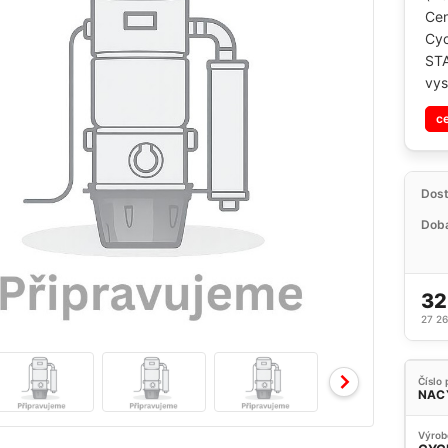
Cen
Cyc
STA
vys
c
Dos
Doba
32
27 2
Číslo 
NAC
Výrob