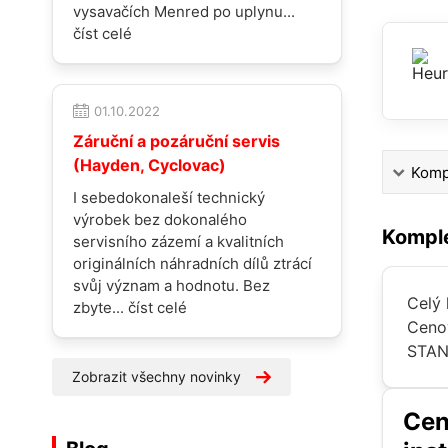
vysavačích Menred po uplynu...
číst celé
01.10.2022
Záruční a pozáruční servis
(Hayden, Cyclovac)
Kompl
I sebedokonaleší technický
výrobek bez dokonalého
Komple
servisního zázemí a kvalitních
originálních náhradních dílů ztrácí
svůj význam a hodnotu. Bez
Celý
zbyte...
číst celé
Cenov
STAND
Zobrazit všechny novinky
Cen