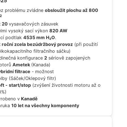
025
ez problému zvládne
obsloužit plochu až 800
2
ž 20
vysavačových zásuvek
elmi vysoký sací výkon
820 AW
ací podtlak
4535 mm H₂O
.
ž roční zcela bezúdržbový provoz
(při použití
lkokapacitního filtračního sáčku)
edinečná konfigurace
2
sériově zapojených
otorů
Ametek
(Kanada)
bridní
filtrace
- možnost
lby (Sáček/Oklepový filtr)
ft - start/stop
(zvýšení životnosti motoru až o
0%)
yrobeno v
Kanadě
áruka
10 let na všechny komponenty