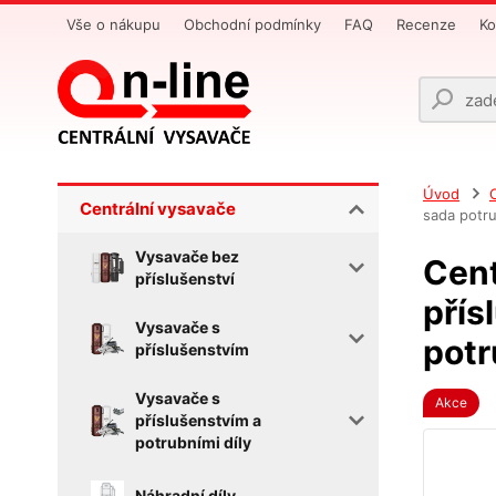
Vše o nákupu
Obchodní podmínky
FAQ
Recenze
Ko
Úvod
Centrální vysavače
sada potru
Vysavače bez
Cent
příslušenství
přís
Vysavače s
potr
příslušenstvím
Vysavače s
Akce
příslušenstvím a
potrubními díly
Náhradní díly