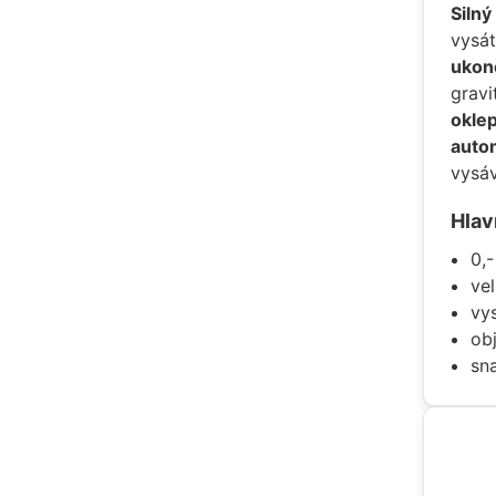
Silný
vysát
ukon
grav
okle
auto
vysáv
Hlav
0,
vel
vys
ob
sn